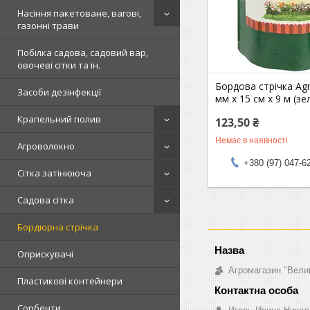
Насіння пакетоване, вагові,
газонні трави
Побілка садова, садовий вар,
овочеві сітки та ін.
Бордова стрічка Agr
Засоби дезінфекції
мм х 15 см х 9 м (зе
Крапельний полив
123,50 ₴
Немає в наявності
Агроволокно
+380 (97) 047-6
Сітка затінююча
Садова сітка
Бордюрна стрічка
Оприскувачі
Агромагазин "Вели
Пластикові контейнери
Сорбенти