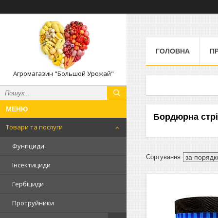
ГОЛОВНА
П
Агромагазин "Большой Урожай"
Бордюрна стрі
Товари та послуги
Фунгіциди
Інсектициди
Гербіциди
Протруйники