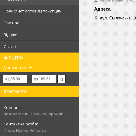
Игорь Ирина Никол
Прайслист оптовим покупцям
вул. Смілянська, 1
Про нас
Відгуки
Статті
ФІЛЬТРИ
Діапазон цін, ₴
КОНТАКТИ
Агромагазин "Великий врожай"
Игорь Ирина Николай