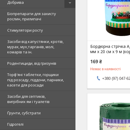
Добрива
Біопрепарати для захисту
рослин, прилипачі
Стимулятори росту
Засоби від капустянки, кротів,
Бордюрна стрічка Ag
мурах, мух,тарганів, молі,
мм х 20 см х 9 м (к
комарів та ін.
169 ₴
Родентициди, від гризунів
Немає в наявності
Торф'яні таблетки, горщики
+380 (97) 047-6
під розсаду, піддони, парники,
касети для розсади
Засоби для септиків,
вигрібних ям і туалетів
Ґрунти, субстрати
Гідрогелі