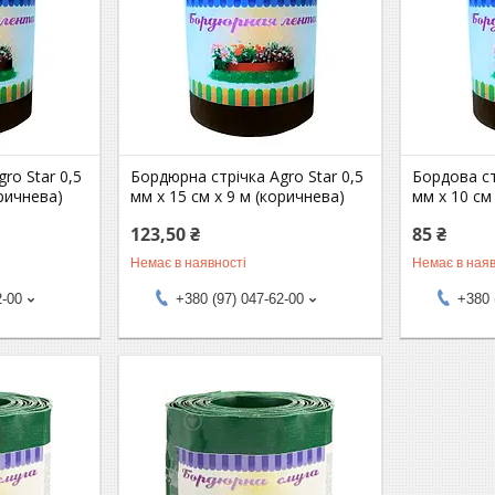
ro Star 0,5
Бордюрна стрічка Agro Star 0,5
Бордова ст
оричнева)
мм х 15 см х 9 м (коричнева)
мм х 10 см
123,50 ₴
85 ₴
Немає в наявності
Немає в наяв
2-00
+380 (97) 047-62-00
+380 