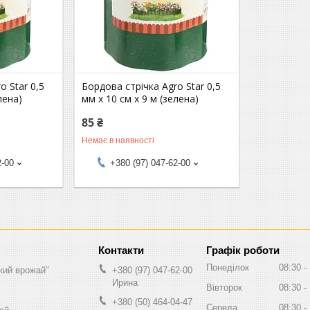
o Star 0,5
Бордова стрічка Agro Star 0,5
лена)
мм х 10 см х 9 м (зелена)
85 ₴
Немає в наявності
2-00
+380 (97) 047-62-00
Графік роботи
Понеділок
08:30
кий врожай"
+380 (97) 047-62-00
Ирина
Вівторок
08:30
+380 (50) 464-04-47
Середа
08:30