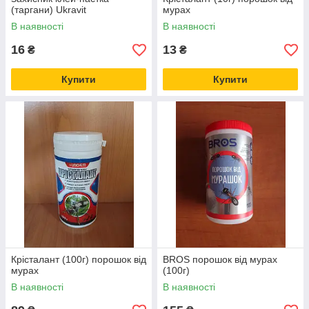
(таргани) Ukravit
мурах
В наявності
В наявності
16
13
₴
₴
Купити
Купити
Крісталант (100г) порошок від
BROS порошок від мурах
мурах
(100г)
В наявності
В наявності