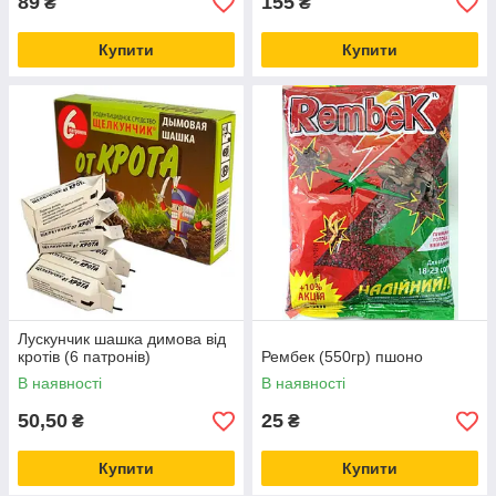
89
155
₴
₴
Купити
Купити
Лускунчик шашка димова від
кротів (6 патронів)
Рембек (550гр) пшоно
В наявності
В наявності
50,50
25
₴
₴
Купити
Купити