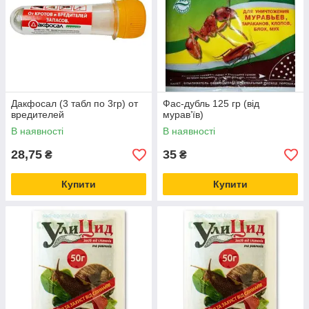
Дакфосал (3 табл по 3гр) от
Фас-дубль 125 гр (від
вредителей
мурав’їв)
В наявності
В наявності
28,75
35
₴
₴
Купити
Купити