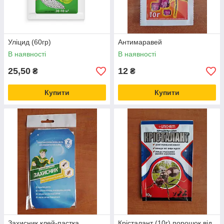
Уліцид (60гр)
Антимаравей
В наявності
В наявності
25,50
12
₴
₴
Купити
Купити
Захисник клей-пастка
Крісталант (10г) порошок від