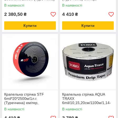
некомпенсована
В наявності
В наявності
2 380,50
4 410
₴
₴
Купити
Купити
Крапельна стрічка STF
Крапельна стрічка AQUA
6mil*20*2500м/1л.г.
TRAXX
(Туреччина) емітер,
6mil/10,15,20см/1100м/1,14-
некомпенсована
1,41л/год (щільова) США
В наявності
В наявності