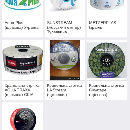
витрата води зменшується в кілька разів.
Цей універсальний метод однаково раціональний для
використання великими аграрними підприємствами на
великих площах і як
полив огірків, картоплі і полуниці на
Aqua Plus
SUNSTREAM
METZERPLAS
дачній ділянці
. Дозволяє проводити роботи в будь-який час,
(щільова) Україна
(жорсткий емітер)
Ізраїль
адже міжряддя завжди залишаються сухими.
Туреччина
Крапельна стрічка
Крапельна стрічка
Крапельна стрічка
AQUA TRAXX
LA Stream
Giwatape
(щільова) США
(щелевая)
(щільова)
Туречина