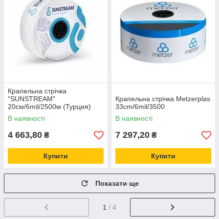
Крапельна стрічка
"SUNSTREAM"
Крапельна стрічка Metzerplas
20см/6mil/2500м (Турция)
33cm/6mil/3500
В наявності
В наявності
4 663,80
7 297,20
₴
₴
Купити
Купити
Показати ще
1
/ 4