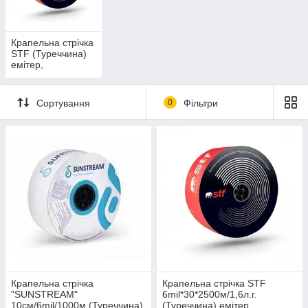
Крапельна стрічка
STF (Туреччина)
емітер,
некомпенсована
Сортування
0
Фільтри
Крапельна стрічка
Крапельна стрічка STF
"SUNSTREAM"
6mil*30*2500м/1,6л.г.
10см/6mil/1000м (Туреччина)
(Туреччина) емітер,