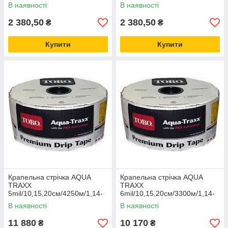
В наявності
В наявності
2 380,50
2 380,50
₴
₴
Купити
Купити
Крапельна стрічка AQUA
Крапельна стрічка AQUA
TRAXX
TRAXX
5mil/10,15,20см/4250м/1,14-
6mil/10,15,20см/3300м/1,14-
1,41л/г (щільова) США
1,41л/г (щільова) США
В наявності
В наявності
11 880
10 170
₴
₴