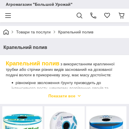
Агромагазин "Большой Урожай"
Товари та послуги
Крапельний полив
Крапельний полив
Крапельний полив
з використанням краплинної
трубки або стрічки різних видів заснований на дозованої
подачі вологи в прикореневу зону, має масу достоїнств:
рівномірне зволоження ґрунту призводить до
інтенсивного росту, швидкому дозріванню овочів та
ягід;
Показати все
верхній шар ґрунту не пересихає, не
переувлажняется, дозволяючи рослині вільно дихати;
можливість внесення мінеральних добрив;
не потребує постійного контролю;