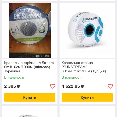
Крапельна стрічка LA Stream
Крапельна стрічка
6mil/10см/1000м (щільова)
"SUNSTREAM"
Туречина
30см/6mil/2700м (Турция)
В наявності
В наявності
2 385
4 622,85
₴
₴
Купити
Купити