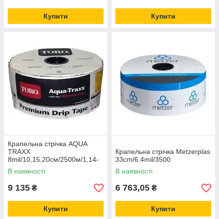
Купити
Купити
Крапельна стрічка AQUA
TRAXX
Крапельна стрічка Metzerplas
8mil/10,15,20см/2500м/1,14-
33cm/6.4mil/3500
1,41л/г (щільова) США
В наявності
В наявності
9 135
6 763,05
₴
₴
Купити
Купити