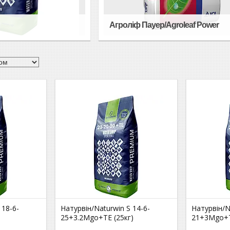
n
Агроліф Пауер/Agroleaf Power
 18-6-
Натурвін/Naturwin S 14-6-
Натурвін/N
25+3.2Mgo+ТЕ (25кг)
21+3Mgo+Т