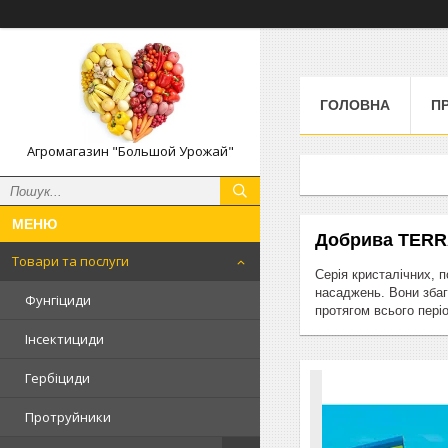
ГОЛОВНА
П
Агромагазин "Большой Урожай"
Добрива TERR
Товари та послуги
Серія кристалічних, п
насаджень. Вони збаг
Фунгіциди
протягом всього періо
Інсектициди
Гербіциди
Протруйники