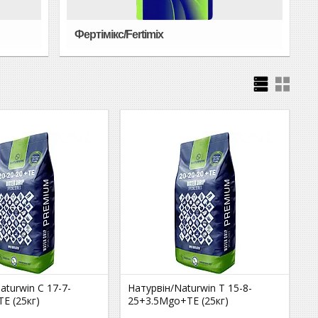
Фертімікс/Fertimix
aturwin С 17-7-
Натурвін/Naturwin Т 15-8-
Е (25кг)
25+3.5Mgo+ТЕ (25кг)