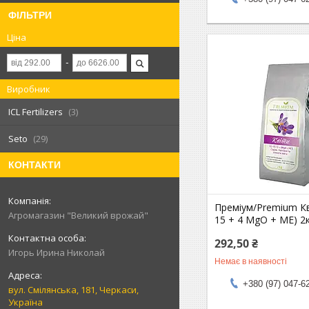
ФІЛЬТРИ
Ціна
Виробник
ICL Fertilizers
3
Seto
29
КОНТАКТИ
Преміум/Premium Кв
Агромагазин "Великий врожай"
15 + 4 MgO + МЕ) 2
292,50 ₴
Игорь Ирина Николай
Немає в наявності
+380 (97) 047-6
вул. Смілянська, 181, Черкаси,
Україна