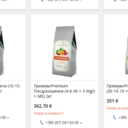
іти (10-15-
Преміум/Premium
Преміум/P
кг
Плодоношення (4-8-36 + 3 MgO
(30-10-10 
+ МЕ) 2кг
351 ₴
362,70 ₴
Немає в наяв
Немає в наявності
2-00
+380 
+380 (97) 047-62-00