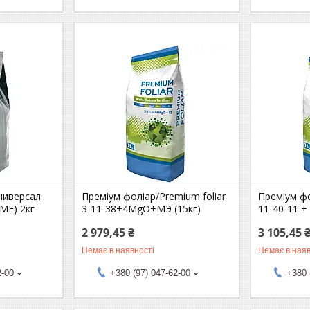
ниверсал
Преміум фоліар/Premium foliar
Преміум фо
МЕ) 2кг
3-11-38+4MgO+МЭ (15кг)
11-40-11 +
2 979,45 ₴
3 105,45 
Немає в наявності
Немає в наяв
2-00
+380 (97) 047-62-00
+380 