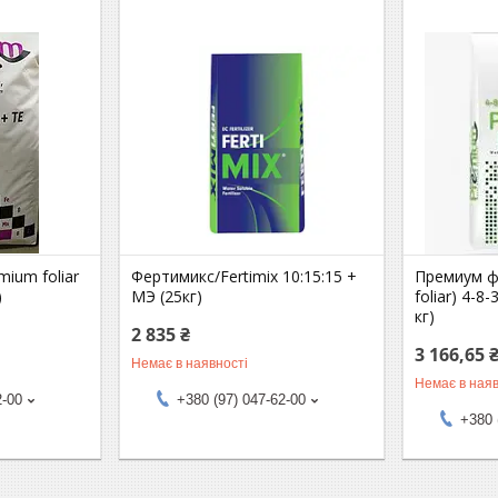
ium foliar
Фертимикс/Fertimix 10:15:15 +
Премиум ф
)
МЭ (25кг)
foliar) 4-8
кг)
2 835 ₴
3 166,65 
Немає в наявності
Немає в наяв
2-00
+380 (97) 047-62-00
+380 