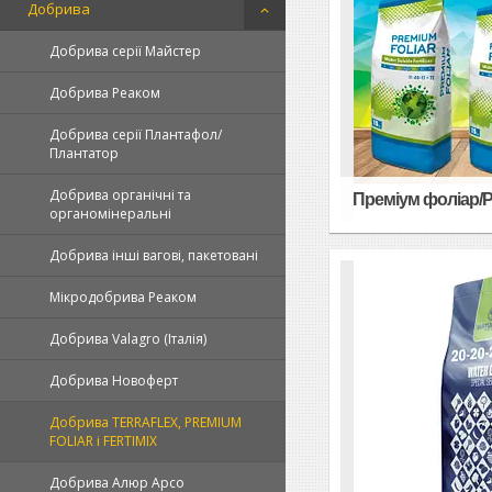
Добрива
Добрива серії Майстер
Добрива Реаком
Добрива серії Плантафол/
Плантатор
Добрива органічні та
Преміум фоліар/Pr
органомінеральні
Добрива інші вагові, пакетовані
Мікродобрива Реаком
Добрива Valagro (Італія)
Добрива Новоферт
Добрива TERRAFLEX, PREMIUM
FOLIAR і FERTIMIX
Добрива Алюр Арсо