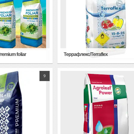
emium foliar
Террафлекс/Terraflex
9