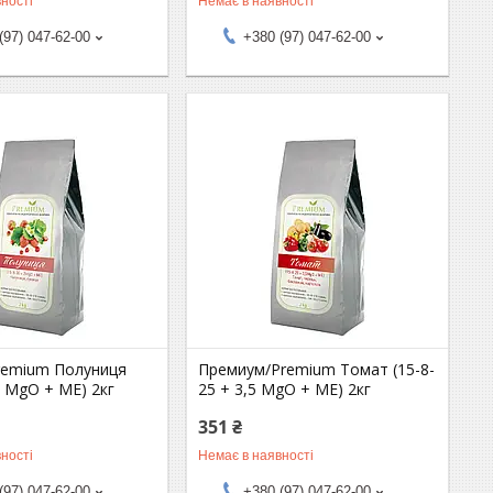
ності
Немає в наявності
(97) 047-62-00
+380 (97) 047-62-00
remium Полуниця
Премиум/Premium Томат (15-8-
2 MgО + МЕ) 2кг
25 + 3,5 MgO + МЕ) 2кг
351 ₴
ності
Немає в наявності
(97) 047-62-00
+380 (97) 047-62-00