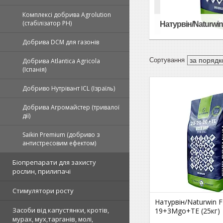
Комплексі добрива Agrolution
(стабілізатор РН)
Натурвін/Naturwi
Добрива DCM для газонів
Добрива Atlantica Agricola
(Іспанія)
Добриво Нутрівант ICL (Ізраїль)
Добрива Агромайстер (тривалої
дії)
Saikin Premium (добриво з
антистресовим ефектом)
Біопрепарати для захисту
рослин, прилипачі
Стимулятори росту
Натурвін/Naturwin F
Засоби від капустянки, кротів,
19+3Mgo+ТЕ (25кг)
мурах, мух,тарганів, молі,