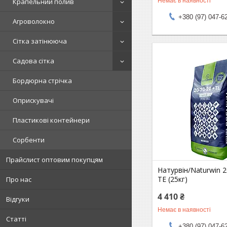
Немає в наявності
Крапельний полив
+380 (97) 047-6
Агроволокно
Сітка затінююча
Садова сітка
Бордюрна стрічка
Оприскувачі
Пластикові контейнери
Сорбенти
Прайслист оптовим покупцям
Натурвін/Naturwin 2
ТЕ (25кг)
Про нас
4 410 ₴
Відгуки
Немає в наявності
Статті
+380 (97) 047-6