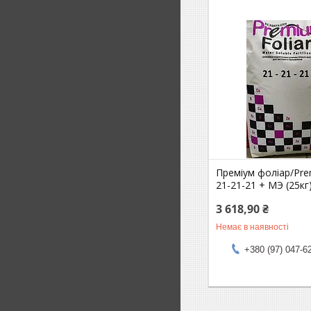
Преміум фоліар/Prem
21-21-21 + МЭ (25кг
3 618,90 ₴
Немає в наявності
+380 (97) 047-6