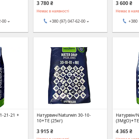
3 780 ₴
3 600 ₴
Немає в наявності
Немає в наяв
2-00
+380 (97) 047-62-00
+380 
1-21-21 +
Натурвин/Naturwin 30-10-
Натурвін/N
10+TE (25кг)
(3MgO)+TE 
3 915 ₴
4 365 ₴