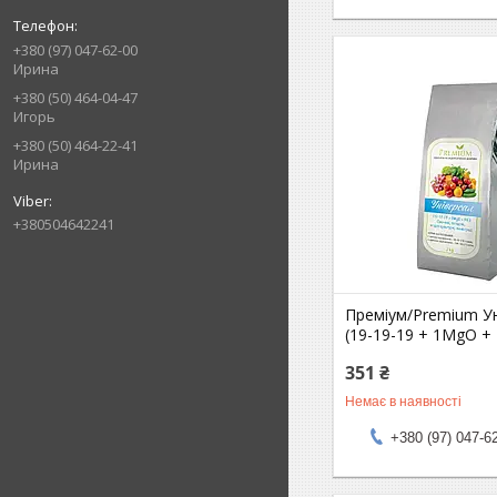
+380 (97) 047-62-00
Ирина
+380 (50) 464-04-47
Игорь
+380 (50) 464-22-41
Ирина
+380504642241
Преміум/Premium У
(19-19-19 + 1MgO + 
351 ₴
Немає в наявності
+380 (97) 047-6