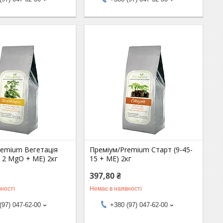
remium Вегетація
Преміум/Premium Старт (9-45-
+ 2 MgO + МЕ) 2кг
15 + МЕ) 2кг
397,80 ₴
ності
Немає в наявності
(97) 047-62-00
+380 (97) 047-62-00