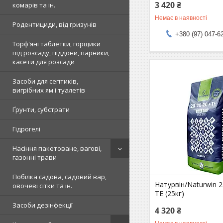
3 420 ₴
комарів та ін.
Немає в наявності
Родентициди, від гризунів
+380 (97) 047-6
Торф'яні таблетки, горщики
під розсаду, піддони, парники,
касети для розсади
Засоби для септиків,
вигрібних ям і туалетів
Ґрунти, субстрати
Гідрогелі
Насіння пакетоване, вагові,
газонні трави
Побілка садова, садовий вар,
Натурвін/Naturwin 2
овочеві сітки та ін.
ТЕ (25кг)
Засоби дезінфекції
4 320 ₴