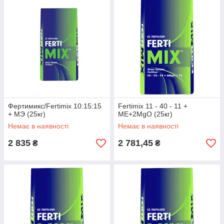
сумісні з пестицидами та агрохімікатами (за винятком
кальцій містять);
швидка та 100% розчинність;
збалансований вміст макро- та мікроелементів;
наявність магнію (MgO) у складі добрива поліпшення
фотосинтезу рослин;
мікроелементи у добривах хелатовані EDTA;
не злежується, добре зберігається, зручні у
застосуванні.
Фертимикс/Fertimix 10:15:15
Fertimix 11 - 40 - 11 +
+ МЭ (25кг)
МЕ+2MgO (25кг)
Немає в наявності
Немає в наявності
2 835
2 781,45
₴
₴