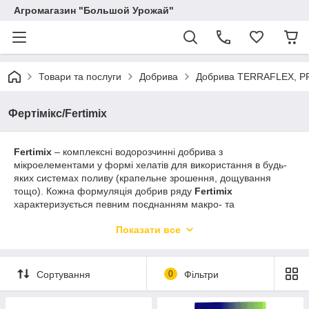
Агромагазин "Большой Урожай"
Товари та послуги
Добрива
Добрива TERRAFLEX, P
Фертімікс/Fertimix
Fertimix
– комплексні водорозчинні добрива з
мікроелементами у формі хелатів для використання в будь-
яких системах поливу (крапельне зрошення, дощування
тощо). Кожна формуляція добрив ряду
Fertimix
характеризується певним поєднанням макро- та
мікроелементів та особливостями використання на різних
Показати все
культурах.
Переваги мінеральних добрив: Fertimix:
збалансовані формули для всіх стадій росту та
Сортування
0
Фільтри
розвитку рослин;
не містить Cl, Na, інші шкідливі елементи рослин;