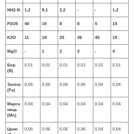
NH2-N
1,2
9,1
2,2
-
-
1,2
P2O5
40
19
8
8
5
15
K2O
11
19
25
36
40
15
MgO
-
1
2
3
-
4
Бор
0,01
0,01
0,01
0,01
0,01
0,01
(B)
Залізо
0,06
0,06
0,06
0,06
0,04
0,04
(Fe)
Марга
0,04
0,04
0,04
0,04
0,04
0,04
нець
(Mn)
Цинк
0,06
0,06
0,06
0,06
0,04
0,04