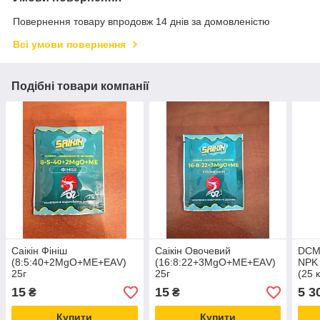
Повернення товару впродовж 14 днів за домовленістю
Всі умови повернення
Подібні товари компанії
Саікін Фініш
Саікін Овочевий
DCM
(8:5:40+2MgO+МЕ+ЕАV)
(16:8:22+3MgO+МЕ+ЕАV)
NPK 
25г
25г
(25 к
15
15
5 3
₴
₴
Купити
Купити