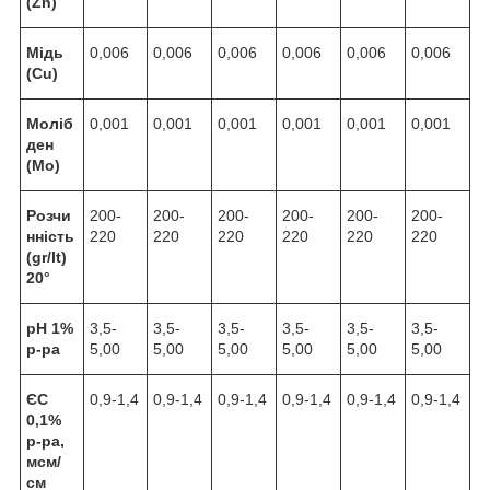
(Zn)
Мідь
0,006
0,006
0,006
0,006
0,006
0,006
(Cu)
Моліб
0,001
0,001
0,001
0,001
0,001
0,001
ден
(Mo)
Розчи
200-
200-
200-
200-
200-
200-
нність
220
220
220
220
220
220
(gr/lt)
20
°
pH 1%
3,5-
3,5-
3,5-
3,5-
3,5-
3,5-
р-ра
5,00
5,00
5,00
5,00
5,00
5,00
ЄС
0,9-1,4
0,9-1,4
0,9-1,4
0,9-1,4
0,9-1,4
0,9-1,4
0,1%
р-ра,
мсм/
см