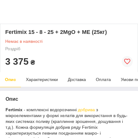
Fertimix 15 - 8 - 25 + 2MgO + МЕ (25кг)
Немає в наявності
Роздріб
3 375
₴
Опис
Характеристики
Доставка
Оплата
Умови п
Опис
Fertimix
- комплексні водорозчинні
добрива
з
мікроелементами у формі хелатів для використання в будь-
яких системах поливу (краплинне зрошення, дощування і
т.д.). Кожна формуляція добрив ряду Fertimix
характеризується певним поєднанням макро- і