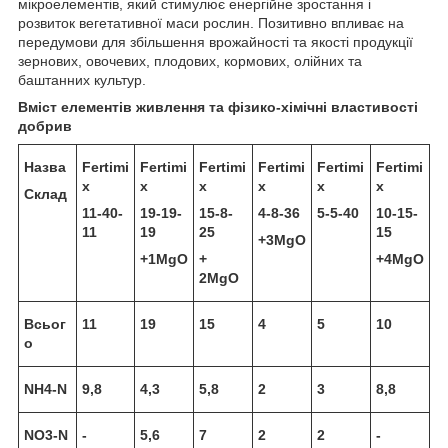
мікроелементів, який стимулює енергійне зростання і
розвиток вегетативної маси рослин. Позитивно впливає на
передумови для збільшення врожайності та якості продукції
зернових, овочевих, плодових, кормових, олійних та
баштанних культур.
Вміст елементів живлення та фізико-хімічні властивості
добрив
Назва
Fertimi
Fertimi
Fertimi
Fertimi
Fertimi
Fertimi
x
x
x
x
x
x
Склад
11-40-
19-19-
15-8-
4-8-36
5-5-40
10-15-
11
19
25
15
+3MgO
+1MgO
+
+4MgO
2MgO
Всьог
11
19
15
4
5
10
о
NH4-N
9,8
4,3
5,8
2
3
8,8
NO3-N
-
5,6
7
2
2
-