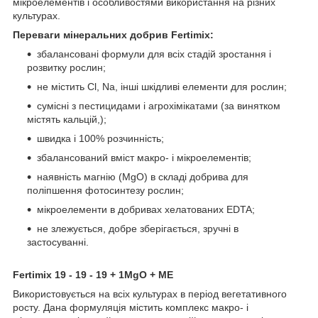
мікроелементів і особливостями використання на різних
культурах.
Переваги мінеральних добрив Fertimix:
збалансовані формули для всіх стадій зростання і
розвитку рослин;
не містить Cl, Na, інші шкідливі елементи для рослин;
сумісні з пестицидами і агрохімікатами (за винятком
містять кальцій,);
швидка і 100% розчинність;
збалансований вміст макро- і мікроелементів;
наявність магнію (MgO) в складі добрива для
поліпшення фотосинтезу рослин;
мікроелементи в добривах хелатованих EDTA;
не злежується, добре зберігається, зручні в
застосуванні.
Fertimix 19 - 19 - 19 + 1MgO + МЕ
Використовується на всіх культурах в період вегетативного
росту. Дана формуляція містить комплекс макро- і