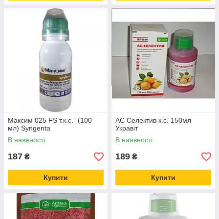
Максим 025 FS т.к.с.- (100
АС Селектив к.с. 150мл
мл) Syngenta
Укравіт
В наявності
В наявності
187
189
₴
₴
Купити
Купити