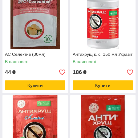
АС Селектив (30мл)
Антихрущ к. с. 150 мл Укравіт
В наявності
В наявності
44
186
₴
₴
Купити
Купити