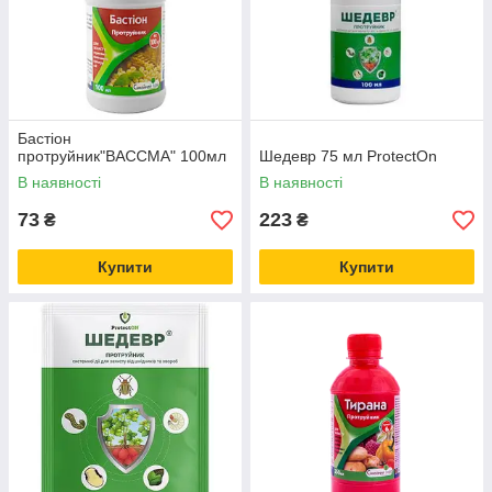
Бастіон
протруйник"ВАССМА" 100мл
Шедевр 75 мл ProtectOn
В наявності
В наявності
73
223
₴
₴
Купити
Купити