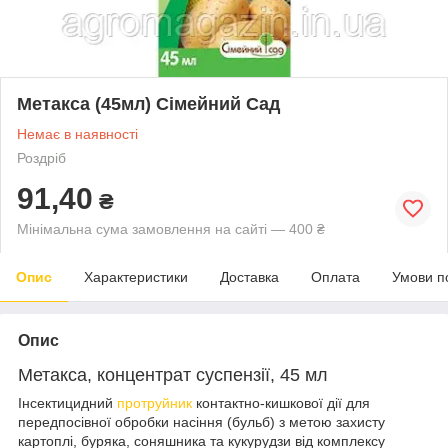
Метакса (45мл) Сімейний Сад
Немає в наявності
Роздріб
91,40
₴
Мінімальна сума замовлення на сайті — 400 ₴
Опис
Характеристики
Доставка
Оплата
Умови п
Опис
Метакса, концентрат суспензії, 45 мл
Інсектицидний
протруйник
контактно-кишкової дії для
передпосівної обробки насіння (бульб) з метою захисту
картоплі, буряка, соняшника та кукурудзи від комплексу