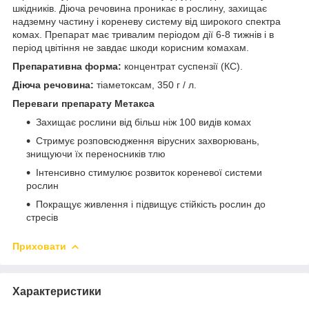
шкідників. Діюча речовина проникає в рослину, захищає
надземну частину і кореневу систему від широкого спектра
комах. Препарат має тривалим періодом дії 6-8 тижнів і в
період цвітіння не завдає шкоди корисним комахам.
Препаративна форма:
концентрат суспензії (КС).
Діюча речовина:
тіаметоксам, 350 г / л.
Переваги препарату Метакса
Захищає рослини від більш ніж 100 видів комах
Стримує розповсюдження вірусних захворювань,
знищуючи їх переносників тлю
Інтенсивно стимулює розвиток кореневої системи
рослин
Покращує живлення і підвищує стійкість рослин до
стресів
Приховати
Характеристики