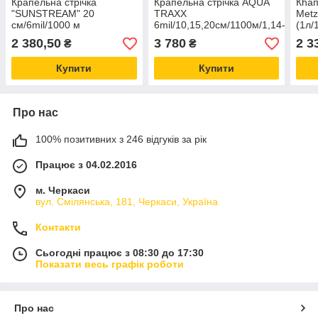
Крапельна стрічка
Крапельна стрічка AQUA
Кhап
"SUNSTREAM" 20
TRAXX
Metz
см/6mil/1000 м
6mil/10,15,20см/1100м/1,14-
(1л/
(Туреччина)
1,41л/год (щільова) США
2 380,50
3 780
2 3
₴
₴
Купити
Купити
Про нас
100% позитивних з 246 відгуків за рік
Працює з 04.02.2016
м. Черкаси
вул. Смілянська, 181, Черкаси, Україна
Контакти
Сьогодні працює з 08:30 до 17:30
Показати весь графік роботи
Про нас