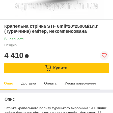
Крапельна стрічка STF 6mil*20*2500м/1л.г.
(Туреччина) емітер, некомпенсована
В наявності
Роздріб
4 410
₴
Купити
Опис
Доставка
Оплата
Умови повернення
Опис
Стрічка крапельного поливу турецького виробника STF являє
собою безшовну цільнотягнуту гнучку трубку діаметром 16