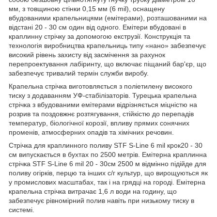
мм, з товщиною стінки 0,15 мм (6 mil), оснащену
вбудованими крапельницями (емітерами), розташованими на
відстані 20 - 30 см один від одного. Емітери вбудовані в
краплинну стрічку за допомогою екструзії. Конструкція та
технологія виробництва крапельниць типу «нано» забезпечує
високий рівень захисту від засмічення за рахунок
перепроектування лабіринту, що включає піщаний бар'єр, що
забезпечує тривалий термін служби виробу.
Крапельна стрічка виготовляється з поліетилену високого
тиску з додаванням УФ-стабілізаторів. Турецька крапельна
стрічка з вбудованими емітерами відрізняється міцністю на
розрив та поздовжнє розтягування, стійкістю до перепадів
температур, біологічної корозії, впливу прямих сонячних
променів, атмосферних опадів та хімічних речовин.
Стрічка для краплинного поливу STF S-Line 6 mil крок20 - 30
см випускається в бухтах по 2500 метрів. Емітерна краплинна
стрічка STF S-Line 6 mil 20 - 30см 2500 м відмінно підійде для
поливу огірків, перцю та інших с/г культур, що вирощуються як
у промислових масштабах, так і на грядці на городі. Емітерна
крапельна стрічка витрачає 1,6 л води на годину, що
забезпечує рівномірний полив навіть при низькому тиску в
системі.