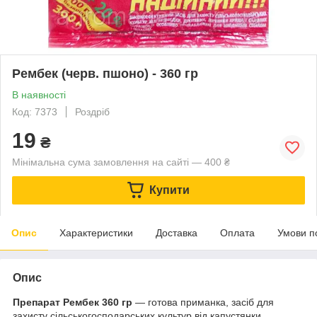
Рембек (черв. пшоно) - 360 гр
В наявності
Код: 7373
Роздріб
19
₴
Мінімальна сума замовлення на сайті — 400 ₴
Купити
Опис
Характеристики
Доставка
Оплата
Умови п
Опис
Препарат Рембек 360 гр
― готова приманка, засіб для
захисту сільськогосподарських культур від капустянки,