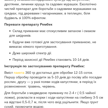
дротянки, личинки хруща та садових мурашок. Екологічно
чистий препарат для боротьби з садовими мурашками на
грядках, під деревами і чагарниками, в теплицях, біля
будівель зі 100% ефектом.
Переваги препарату Рембек
Склад приманки має спокусливим запахом і смаком
для шкідників.
Будучи вже готової для застосування приманкою, не
вимагає ніякого приготування.
Дуже широкий спектр дії.
Період захисної дії
Рембек
становить 10-14 днів.
Інструкція по застосуванню препарату Рембек:
Вміст
пакета
360 гр достатньо для обробки 12-15 соток.
Першу обробку проводити за 5-10 днів до посіву або посадки
рослин, другу ― у разі появи ходів капустянки, в період їх
розмноження: травень, червень.
Для боротьби з медведкою приманку по 2-4 г ( 0,5 чайної
ложки), розкласти в норки і ходи капустянки на глибину 3-5 см
на відстані 0,5-0,7 м, після чого вхід ущільнити. Якщо грунт
сухий, промочити водою.