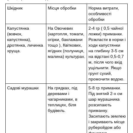
Шкідник
Місця обробки
Норма витрати,
особливості
обробки
Капустянка
На Овочевих
2-4 гр ( 0,5 чайної
(вовчок,
(картопля, томати,
ложки) приманки.
капустянка),
огірки, баклажани
Розкласти в норки і
дротянка, личинка
тощо ), Квіткових,
ходи капустянки
хруща.
ягідних (полуниця,
на глибину 3-5 см
малина) культурах.
на відстані 0,5-0,7
м, після чого вхід
ущільнити. Якщо
грунт сухий,
промочити водою.
Садові мурашки
На грядках, під
5-8 гр приманки.
деревами і
Під знятий 2-х см
чагарниками, в
шар мурашника
теплицях, біля
розсипають
будівель.
приманку.
Засипають землею
і закривають місце
руберойдом або
фанерою.