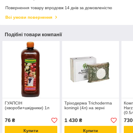
Повернення товару впродовж 14 днів за домовленістю
Всі умови повернення
Подібні товари компанії
ГУАПСІН
Тріходерма Trichoderma
Комп
(хвороби+шкідники) 1л
koningii (4л) на зерні
Harz
(0.5
76
1 430
730
₴
₴
Купити
Купити