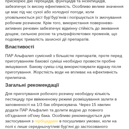
прискорює дію гербіцидів, фунгіцидів та інсектицидів,
забезпечує їх високу ефективність. Особливо велике значення
це має під час сухої або холодної погоди, коли
уповільнюється ріст бур'бур'янів і погіршується їх змочування
робочим розчином. Крім того, використання поверхнево-
активних речовин забезпечує відмінну стійкість до змивання
дощем, сильною росою та ультрафіолетових променів, що
подовжує тривалість захисної дії препаратів.
Властивості
ПАР Альфалип сумісний з більшістю препаратів, проте перед
приготуванням бакової суміші необхідно провести пробне
змішування. Бакову суміш слід використовувати відразу після
приготування. Жорсткість води не впливає на ефективність
прилипача.
Загальні рекомендації
Для приготування робочого розчину необхідну кількість
пестициду при ввімкненому режимі розмішування залити в
заповненості на 1/3 бак обприскувача. Через 15 хвилин
додати ПАР Альфалип та долити водою до повного
об'єднання об'єму бака. Особливо рекомендується для
застосування з
гербіцидами
в посушливих умовах, коли на
полі є лише середньочутливі бур'яні до застосованого