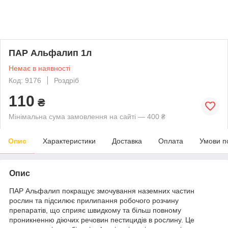
ПАР Альфалип 1л
Немає в наявності
Код: 9176
Роздріб
110
₴
Мінімальна сума замовлення на сайті — 400 ₴
Опис
Характеристики
Доставка
Оплата
Умови п
Опис
ПАР Альфалип покращує змочування наземних частин
рослин та підсилює прилипання робочого розчину
препаратів, що сприяє швидкому та більш повному
проникненню діючих речовин пестицидів в рослину. Це