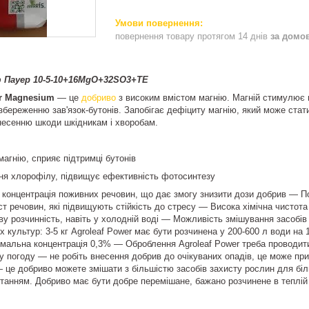
повернення товару протягом 14 днів
за домо
 Пауер 10-5-10+16MgO+32SO3+TE
er Magnesium
— це
добриво
з високим вмістом магнію. Магній стимулює 
береженню зав'язок-бутонів. Запобігає дефіциту магнію, який може стати
анесенню шкоди шкідникам і хворобам.
магнію, сприяє підтримці бутонів
ня хлорофілу, підвищує ефективність фотосинтезу
 концентрація поживних речовин, що дає змогу знизити дози добрив — 
т речовин, які підвищують стійкість до стресу — Висока хімічна чистота 
у розчинність, навіть у холодній воді — Можливість змішування засобів 
 культур: 3-5 кг Agroleaf Power має бути розчинена у 200-600 л води на 
альна концентрація 0,3% — Оброблення Agroleaf Power треба проводити 
ху погоду — не робіть внесення добрив до очікуваних опадів, це може пр
— це добриво можете змішати з більшістю засобів захисту рослин для біл
танням. Добриво має бути добре перемішане, бажано розчинене в теплій в