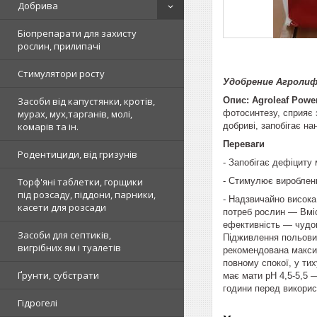
Добрива
Біопрепарати для захисту
рослин, прилипачі
Стимулятори росту
Удобрение Агролиф
Опис:
Agroleaf Pow
Засоби від капустянки, кротів,
фотосинтезу, сприяє з
мурах, мух,тарганів, молі,
добриві, запобігає н
комарів та ін.
Переваги
Родентициди, від гризунів
- Запобігає дефіциту 
- Стимулює вироблен
Торф'яні таблетки, горщики
під розсаду, піддони, парники,
- Надзвичайно висока
касети для розсади
потреб рослин — Вміс
ефективність — чудов
Засоби для септиків,
Підживлення польових
вигрібних ям і туалетів
рекомендована максим
повному спокої, у ти
Ґрунти, субстрати
має мати pH 4,5-5,5 
години перед викорис
Гідрогелі