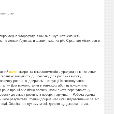
вленістю
вироблення хлорофілу, який збільшує інтенсивність
ся в легких ґрунтах, піщаних і кислих pH. Сірка, що міститься в
Повний
пакет
макро- та мікроелементів з урахуванням поточних
гарантує швидкість дії, безпеку для рослин і високу
захисту рослин зі добривом Інструкції із застосування —
1 га, — Для використання в теплицях або під прикриттям,
рано вранці або пізно ввечері, коли листя перебувають у
извести до змиву розчину з поверхні аркуша — Робоча рідина
ьшого результату. Розчин добрив має бути підготовлений за 1-2
оді. Зберігати в сухому місці, далеко від джерел тепла.