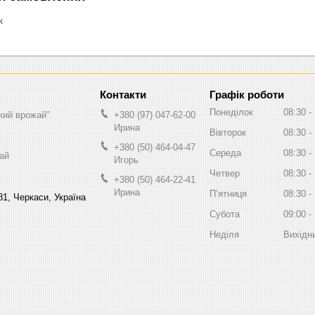
к
Графік роботи
Понеділок
08:30
кий врожай"
+380 (97) 047-62-00
Ирина
Вівторок
08:30
+380 (50) 464-04-47
Середа
08:30
ай
Игорь
Четвер
08:30
+380 (50) 464-22-41
Ирина
Пʼятниця
08:30
81, Черкаси, Україна
Субота
09:00
Неділя
Вихідн