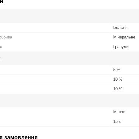
и
Бельгія
обрива
Мінеральне
а
Гранули
и
5 %
10 %
10 %
Мішок
15 кг
я замовлення