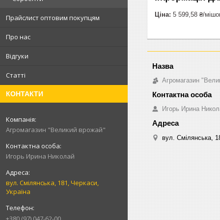
Ціна:
5 599,58 ₴/мішо
Прайслист оптовим покупцям
Про нас
Відгуки
Статті
Агромагазин "Вели
КОНТАКТИ
Игорь Ирина Никол
Агромагазин "Великий врожай"
вул. Смілянська, 1
Игорь Ирина Николай
вул. Смілянська, 181, Черкаси,
Україна
+380 (97) 047-62-00