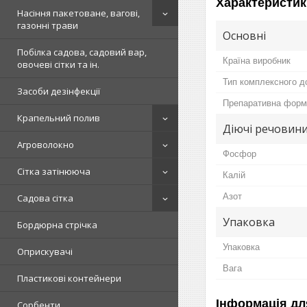
Характеристик
Насіння пакетоване, вагові,
газонні трави
Основні
Побілка садова, садовий вар,
Країна виробник
овочеві сітки та ін.
Тип комплексного д
Засоби дезінфекції
Препаративна форм
Крапельний полив
Діючі речовин
Агроволокно
Фосфор
Сітка затінююча
Калій
Азот
Садова сітка
Упаковка
Бордюрна стрічка
Упаковка
Оприскувачі
Вага
Пластикові контейнери
Інформація дл
Сорбенти