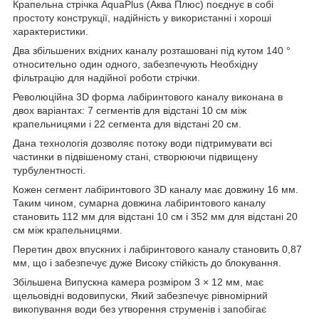
Крапельна стрічка AquaPlus (Аква Плюс) поєднує в собі
простоту конструкції, надійність у використанні і хороші
характеристики.
Два збільшених вхідних каналу розташовані під кутом 140 °
относительно один одного, забезпечують Необхідну
фільтрацію для надійної роботи стрічки.
Революційна 3D форма лабіринтового каналу виконана в
двох варіантах: 7 сегментів для відстані 10 см між
крапельницями і 22 сегмента для відстані 20 см.
Дана технологія дозволяє потоку води підтримувати всі
частинки в підвішеному стані, створюючи підвищену
турбулентності.
Кожен сегмент лабіринтового 3D каналу має довжину 16 мм.
Таким чином, сумарна довжина лабіринтового каналу
становить 112 мм для відстані 10 см і 352 мм для відстані 20
см між крапельницями.
Перетин двох впускних і лабіринтового каналу становить 0,87
мм, що і забезпечує дуже Високу стійкість до блокування.
Збільшена Випускна камера розміром 3 × 12 мм, має
щельовідні водовипуски, Який забезпечує рівномірний
викопування води без утворення струменів і запобігає