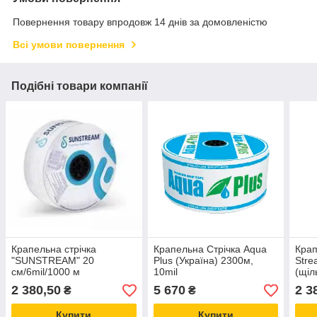
Повернення товару впродовж 14 днів за домовленістю
Всі умови повернення
Подібні товари компанії
Крапельна стрічка
Крапельна Стрічка Aqua
Крап
"SUNSTREAM" 20
Plus (Україна) 2300м,
Stre
см/6mil/1000 м
10mil
(щіл
(Туреччина)
2 380,50
5 670
2 3
₴
₴
Купити
Купити