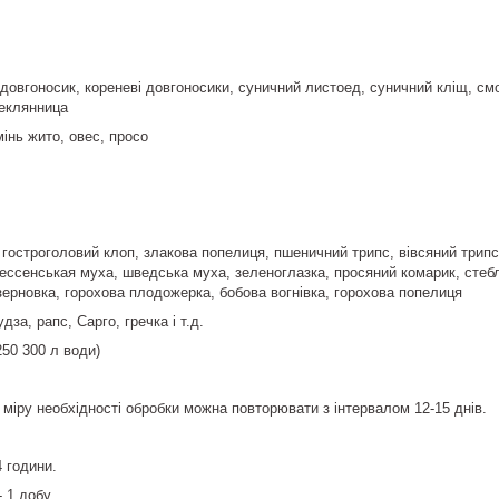
довгоносик, кореневі довгоносики, суничний листоед, суничний кліщ, с
теклянница
інь жито, овес, просо
гостроголовий клоп, злакова попелиця, пшеничний трипс, вівсяний трипс,
 гессенськая муха, шведська муха, зеленоглазка, просяний комарик, стеб
 зерновка, горохова плодожерка, бобова вогнівка, горохова попелиця
дза, рапс, Сарго, гречка і т.д.
250 300 л води)
У міру необхідності обробки можна повторювати з інтервалом 12-15 днів.
4 години.
- 1 добу.