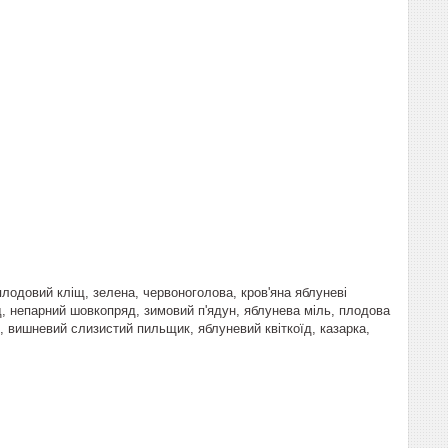
одовий кліщ, зелена, червоноголова, кров'яна яблуневі
яд, непарний шовкопряд, зимовий п'ядун, яблунева міль, плодова
, вишневий слизистий пильщик, яблуневий квіткоїд, казарка,