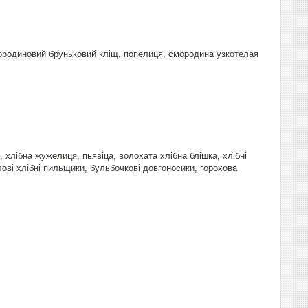
мородиновий бруньковий кліщ, попелиця, смородина узкотелая
 хлібна жужелиця, пьявіца, волохата хлібна блішка, хлібні
лові хлібні пильщики, бульбочкові довгоносики, горохова