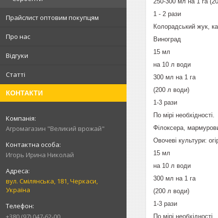
250-300 мл на 1 га (2
1 - 2 рази
Прайслист оптовим покупцям
Колорадський жук, ка
Про нас
Виноград
15 мл
Відгуки
на 10 л води
Статті
300 мл на 1 га
(200 л води)
КОНТАКТИ
1-3 рази
По мірі необхідності.
Філоксера, мармурови
Агромагазин "Великий врожай"
Овочеві культури: огі
15 мл
Игорь Ирина Николай
на 10 л води
300 мл на 1 га
вул. Смілянська, 181, Черкаси,
Україна
(200 л води)
1-3 рази
+380 (97) 047-62-00
По мірі необхідності.