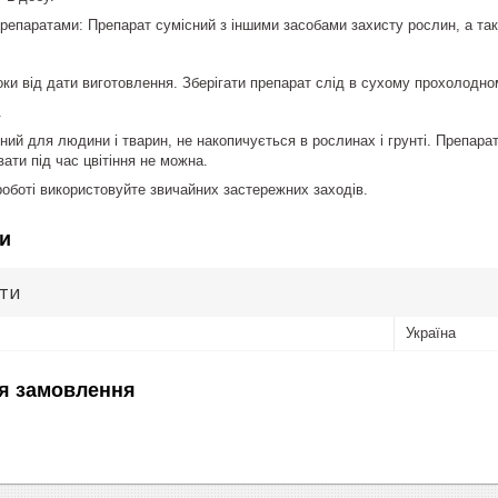
препаратами: Препарат сумісний з іншими засобами захисту рослин, а тако
оки від дати виготовлення. Зберігати препарат слід в сухому прохолодном
.
чний для людини і тварин, не накопичується в рослинах і грунті. Препар
ати під час цвітіння не можна.
роботі використовуйте звичайних застережних заходів.
и
ути
Україна
я замовлення