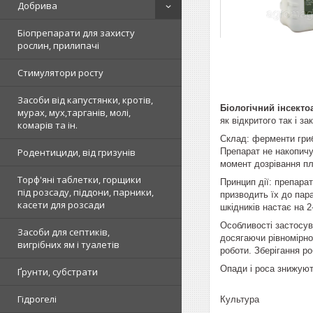
Добрива
Біопрепарати для захисту
рослин, прилипачі
Стимулятори росту
Засоби від капустянки, кротів,
Біологічний інсекто
мурах, мух,тарганів, молі,
як відкритого так і за
комарів та ін.
Склад: ферменти гриб
Препарат не накопичу
Родентициди, від гризунів
момент дозрівання пл
Торф'яні таблетки, горщики
Принцип дії: препара
під розсаду, піддони, парники,
призводить їх до пара
касети для розсади
шкідників настає на 
Особливості застосува
Засоби для септиків,
досягаючи рівномірно
вигрібних ям і туалетів
роботи. Зберігання р
Опади і роса знижуют
Ґрунти, субстрати
Гідрогелі
Культура