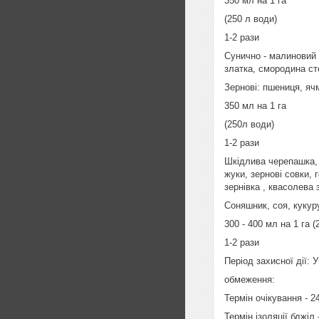
350 мл на 1 га
(250 л води)
1-2 рази
Сунично - малиновий 
златка, смородина с
Зернові: пшениця, ячм
350 мл на 1 га
(250л води)
1-2 рази
Шкідлива черепашка, 
жуки, зернові совки,
зернівка , квасолева
Соняшник, соя, кукуру
300 - 400 мл на 1 га (
1-2 рази
Період захисної дії: 
обмеження:
Термін очікування - 2
Термін ізоляції бджіл 