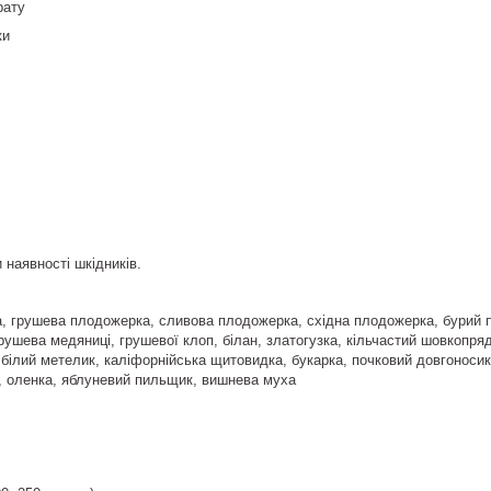
рату
ки
и наявності шкідників.
 грушева плодожерка, сливова плодожерка, східна плодожерка, бурий пл
грушева медяниці, грушевої клоп, білан, златогузка, кільчастий шовкопр
 білий метелик, каліфорнійська щитовидка, букарка, почковий довгоносик
, оленка, яблуневий пильщик, вишнева муха