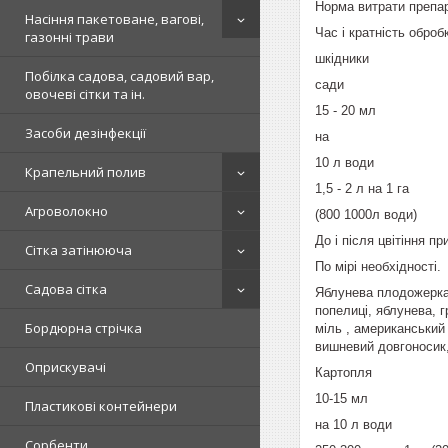
Норма витрати препа
Насіння пакетоване, вагові,
Час і кратність оброб
газонні трави
шкідники
Побілка садова, садовий вар,
сади
овочеві сітки та ін.
15 - 20 мл
Засоби дезінфекції
на
10 л води
Крапельний полив
1,5 - 2 л на 1 га
Агроволокно
(800 1000л води)
До і після цвітіння пр
Сітка затінююча
По мірі необхідності.
Садова сітка
Яблунева плодожерка,
попелиці, яблунева, 
Бордюрна стрічка
міль , американський
вишневий довгоносик
Оприскувачі
Картопля
10-15 мл
Пластикові контейнери
на 10 л води
Сорбенти