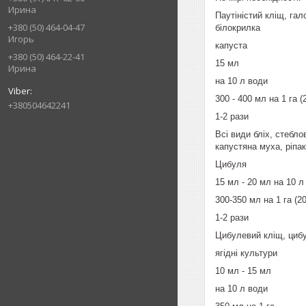
Ирина
Паутіністий кліщ, га
+380 (50) 464-04-47
білокрилка
Игорь
капуста
+380 (50) 464-22-41
15 мл
Ирина
на 10 л води
300 - 400 мл на 1 га (
+380504642241
1-2 рази
Всі види бліх, стебло
капустяна муха, ріпа
Цибуля
15 мл - 20 мл на 10 л
300-350 мл на 1 га (2
1-2 рази
Цибулевий кліщ, цибу
ягідні культури
10 мл - 15 мл
на 10 л води