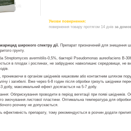
повернення товару протягом 14 днів
за домо
акарицид широкого спектру дії.
Препарат призначений для знищення шкі
критого грунту.
а Streptomyces avermitilis-0,5%, бактерії Pseudomonas aureofaciens В-30
ється в плодах і рослинах, не забруднює навколишнє середовище, не ви
одів.
т, проникаючи в організм шкідників кишковим або контактним шляхом пор
лічу і загибелі. Вже через 6-8 годин після обробки гризуть шкідники пер
2-3 добу, максимальний ефект досягається на 5-7 добу.
ння: Обприскування проводити в період вегетації при появі шкідників. Об
го змочування листової пластини. Оптимальна температура для обробки 
обочого розчину не допускається.
ь ефективність препарату, тому рекомендується в розчин додати прили