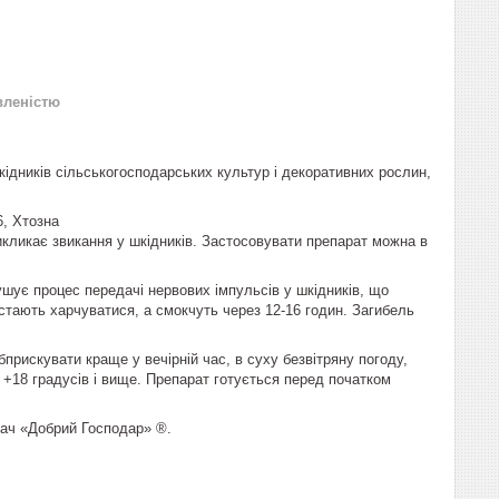
вленістю
дників сільськогосподарських культур і декоративних рослин,
6, Хтозна
кликає звикання у шкідників. Застосовувати препарат можна в
ушує процес передачі нервових імпульсів у шкідників, що
естають харчуватися, а смокчуть через 12-16 годин. Загибель
прискувати краще у вечірній час, в суху безвітряну погоду,
+18 градусів і вище. Препарат готується перед початком
пач «Добрий Господар» ®.