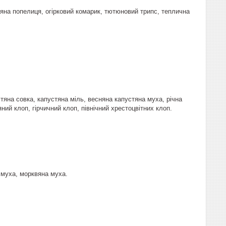
ляна попелиця, огірковий комарик, тютюновий трипс, теплична
стяна совка, капустяна міль, весняна капустяна муха, річна
ий клоп, гірчичний клоп, північний хрестоцвітних клоп.
 муха, морквяна муха.