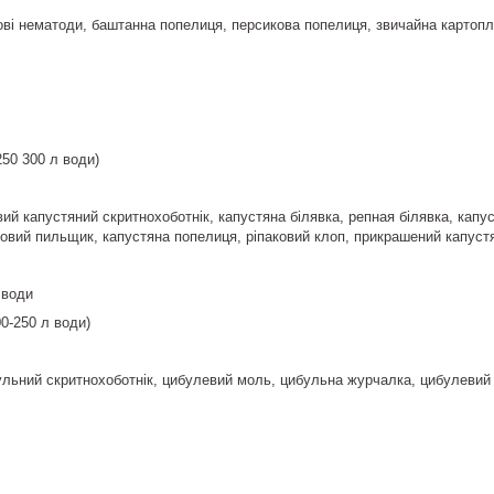
лові нематоди, баштанна попелиця, персикова попелиця, звичайна картоп
250 300 л води)
вий капустяний скритнохоботнік, капустяна білявка, репная білявка, капу
ковий пильщик, капустяна попелиця, ріпаковий клоп, прикрашений капустян
 води
00-250 л води)
льний скритнохоботнік, цибулевий моль, цибульна журчалка, цибулевий