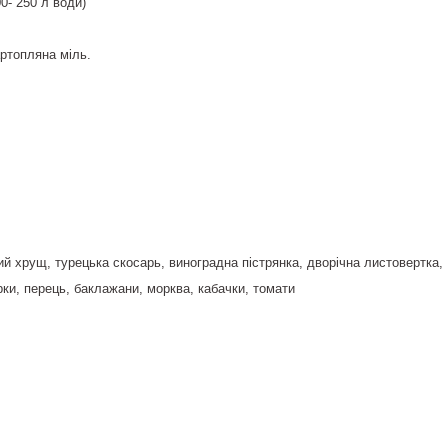
00- 250 л води)
ртопляна міль.
й хрущ, турецька скосарь, виноградна пістрянка, дворічна листовертка,
рки, перець, баклажани, морква, кабачки, томати