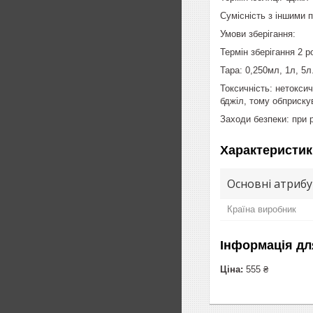
Сумісність з іншими 
Умови зберігання:
Термін зберігання 2 р
Тара: 0,250мл, 1л, 5л
Токсичність: нетокси
бджіл, тому обприскув
Заходи безпеки: при 
Характеристик
Основні атриб
Країна виробник
Інформація дл
Ціна:
555 ₴