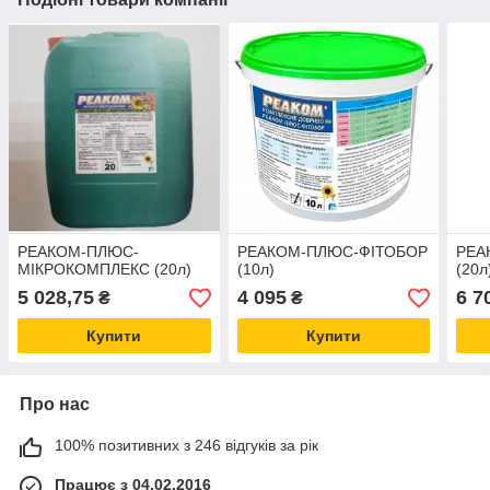
РЕАКОМ-ПЛЮС-
РЕАКОМ-ПЛЮС-ФІТОБОР
РЕА
МІКРОКОМПЛЕКС (20л)
(10л)
(20л
5 028,75
4 095
6 7
₴
₴
Купити
Купити
Про нас
100% позитивних з 246 відгуків за рік
Працює з 04.02.2016