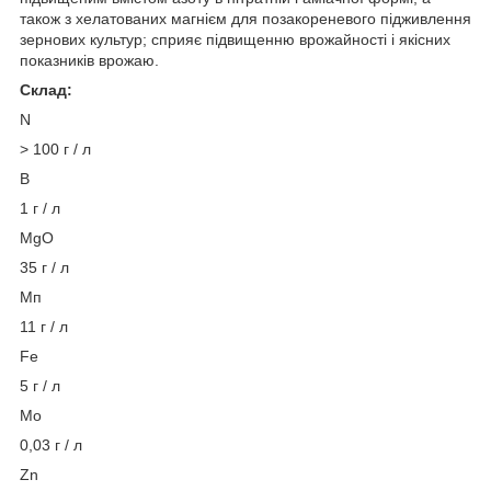
також з хелатованих магнієм для позакореневого підживлення
зернових культур; сприяє підвищенню врожайності і якісних
показників врожаю.
Склад:
N
> 100 г / л
В
1 г / л
MgO
35 г / л
Мп
11 г / л
Fe
5 г / л
Мо
0,03 г / л
Zn