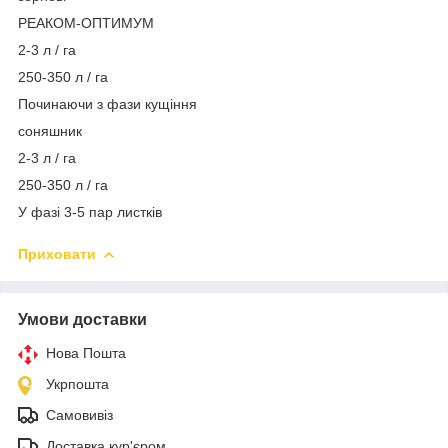
РЕАКОМ-ОПТИМУМ
2-3 л / га
250-350 л / га
Починаючи з фази кущіння
соняшник
2-3 л / га
250-350 л / га
У фазі 3-5 пар листків
Приховати
Умови доставки
Нова Пошта
Укрпошта
Самовивіз
Доставка кур'єром