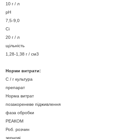
10 г / л
pH
7,5-9,0
Сі
20 г / л
щільність
1,28-1,38 г / см3
Норми витрати:
С / г культура
препарат
Норма витрат
позакореневе підживлення
фаза обробки
РЕАКОМ
Роб. розчин
зернові