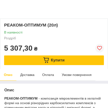
РЕАКОМ-ОПТИМУМ (20л)
В наявності
Роздріб
5 307,30
₴
Купити
Опис
Доставка
Оплата
Умови повернення
Опис
РЕАКОМ-ОПТИМУМ
- композиція мікроелементів в хелатній
формі на основі різнорідних карбоксилатних комплексів з
підвищеним вмістом азоту в нітратній і аміачної формі, а