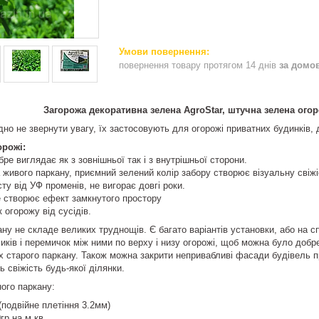
повернення товару протягом 14 днів
за домо
Загорожа декоративна зелена AgroStar, штучна зелена ого
дно не звернути увагу, їх застосовують для огорожі приватних будинків, 
орожі:
е виглядає як з зовнішньої так і з внутрішньої сторони.
живого паркану, приємний зелений колір забору створює візуальну свіжіс
ту від УФ променів, не вигорає довгі роки.
е створює ефект замкнутого простору
 огорожу від сусідів.
ану не складе великих труднощів. Є багато варіантів установки, або на с
иків і перемичок між ними по верху і низу огорожі, щоб можна було добр
рх старого паркану. Також можна закрити непривабливі фасади будівель п
 свіжість будь-якої ділянки.
ого паркану:
(подвійне плетіння 3.2мм)
гр на м.кв.