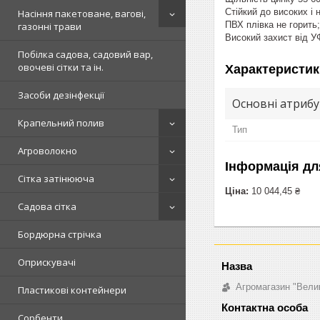
Стійкий до високих і 
Насіння пакетоване, вагові,
ПВХ плівка не горить;
газонні трави
Високий захист від У
Побілка садова, садовий вар,
овочеві сітки та ін.
Характеристик
Засоби дезінфекції
Основні атриб
Крапельний полив
Тип
Агроволокно
Інформація дл
Сітка затінююча
Ціна:
10 044,45 ₴
Садова сітка
Бордюрна стрічка
Оприскувачі
Агромагазин "Вели
Пластикові контейнери
Сорбенти