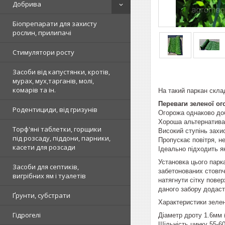
Добрива
Біопрепарати для захисту
рослин, прилипачі
Стимулятори росту
Засоби від капустянки, кротів,
мурах, мух,тарганів, молі,
комарів та ін.
На такий паркан скла
Переваги зеленої ог
Родентициди, від гризунів
Огорожа однаково добр
Хороша альтернатива 
Торф'яні таблетки, горщики
Високий ступінь захис
під розсаду, піддони, парники,
Пропускає повітря, н
касети для розсади
Ідеально підходить як
Установка цього парк
Засоби для септиків,
забетонованих стовпч
вигрібних ям і туалетів
натягнути сітку пове
даного забору додасть
Ґрунти, субстрати
Характеристики зелен
Гідрогелі
Діаметр дроту 1.6мм 
Щільність цинку 55-60