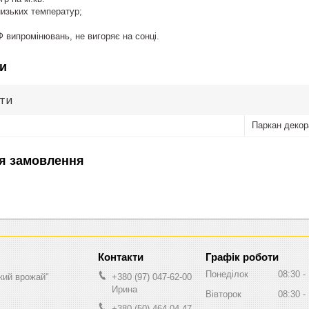
низьких температур;
Ф випромінювань, не вигоряє на сонці.
и
ути
Паркан декор
я замовлення
Графік роботи
Понеділок
08:30
кий врожай"
+380 (97) 047-62-00
Ирина
Вівторок
08:30
+380 (50) 464-04-47