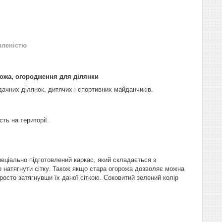
вленістю
рожа, огородження для ділянки
дачних ділянок, дитячих і спортивних майданчиків.
ть на території.
пеціально підготовлений каркас, який складається з
е натягнути сітку. Також якщо стара огорожа дозволяє можна
росто затягнувши їх даної сіткою. Соковитий зелений колір