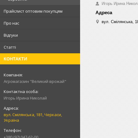
Игорь Ирина Никол
Прайслист оптовим покупцям
вул. Смілянська, 1
Про нас
Відгуки
Статті
КОНТАКТИ
Агромагазин "Великий врожай"
Игорь Ирина Николай
вул. Смілянська, 181, Черкаси,
Україна
+380 (97) 047-62-00