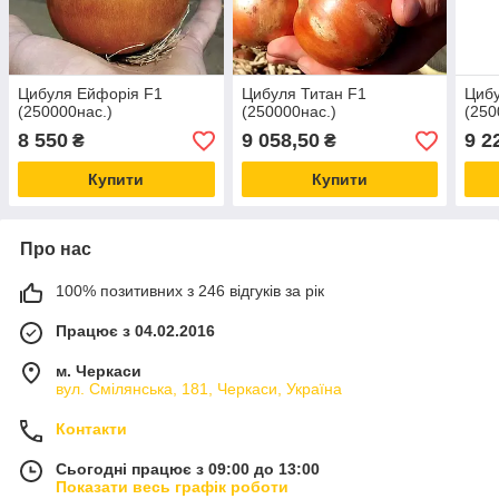
Цибуля Ейфорія F1
Цибуля Титан F1
Цибу
(250000нас.)
(250000нас.)
(250
8 550
9 058,50
9 2
₴
₴
Купити
Купити
Про нас
100% позитивних з 246 відгуків за рік
Працює з 04.02.2016
м. Черкаси
вул. Смілянська, 181, Черкаси, Україна
Контакти
Сьогодні працює з 09:00 до 13:00
Показати весь графік роботи