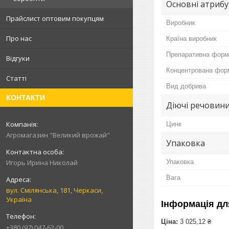
Основні атриб
Прайслист оптовим покупцям
Виробник
Про нас
Країна виробник
Препаративна форм
Відгуки
Концентрована фор
Статті
Вид добрива
КОНТАКТИ
Діючі речовин
Цинк
Агромагазин "Великий врожай"
Упаковка
Упаковка
Игорь Ирина Николай
Вага
вул. Смілянська, 181, Черкаси,
Україна
Інформація дл
Ціна:
3 025,12 ₴
+380 (97) 047-62-00