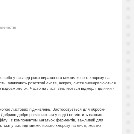
вленістю
є себе у вигляді різко вираженого міжжилкового хлорозу на
ють, виникають розеткові листя, некроз, листя знебарвлюються.
здовж жилок. Часто на листі з'являються відмерлі ділянки -
омогою листових підживлень. Застосовується для обробки
 Добриво добре розчиняється у воді і не містить важких
філу і є компонентом багатьох ферментів, важливий для
ється у вигляді міжжилкового хлорозу на листі, жовтих