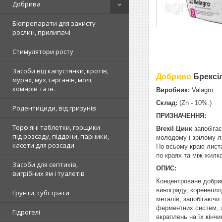
Добрива
Біопрепарати для захисту
рослин, прилипачі
Стимулятори росту
Засоби від капустянки, кротів,
Добриво
Брексіл
мурах, мух,тарганів, молі,
комарів та ін.
Виробник:
Valagro
Склад:
(Zn - 10%.)
Родентициди, від гризунів
ПРИЗНАЧЕННЯ:
Торф'яні таблетки, горщики
Brexil Цинк
запобігає
під розсаду, піддони, парники,
молодому і зрілому л
касети для розсади
По всьому краю листа
по краях та між жилк
Засоби для септиків,
ОПИС:
вигрібних ям і туалетів
Концентроване добрив
винограду, коренеплод
Ґрунти, субстрати
металів, запобігаючи
ферментних систем, з
Гідрогелі
вкраплень на їх кінчи