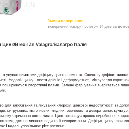
повернення товару протягом 14 днів
за домо
 Цинк/Brexil Zn Valagro/Валагро Італія
 та усуває симптоми дефіциту цього елемента. Спочатку дефіцит виявля
исті. Недолік цинку - листя дрібніє і деформується, міжвузелля коротша
 поширюються хлоротичні плями. Зелене фарбування зберігається лише в
ами.
о для запобігання та лікування хлорозу, цинкової недостатності за доп
ів, цитрусових, кісточкових, ягідних, овочевих та декоративних культур.
 ризику отримання опіків листя. Цинк покращує процес вироблення хлоро
окрема, для поглинання води та її використання. Дефіцит цинку проявля
ках і надалі уповільнює ріст рослини.