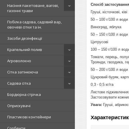
Спосіб застосування
Насіння пакетоване, вагові,
газонні трави
Груші, кісточкові, ківі
50 – 100 г/100 л води
Побілка садова, садовий вар,
овочеві сітки та ін.
Виноград, яблука
50 – 150 г/100 л води
Засоби дезінфекції
Цитрусові
Крапельний полив
100 – 150 г/100 л вод
Томати, перець, полун
Агроволокно
Троянди, гвоздика, г
50 – 200 г/100 л води
Сітка затінююча
Цукровий буряк, карт
Садова сітка
0,3 - 0,5 кг/га
Листове підживлення
Бордюрна стрічка
Застосовувати кожних
Увага:
Груші, абрикос
Оприскувачі
Пластикові контейнери
Характеристик
Сорбенти