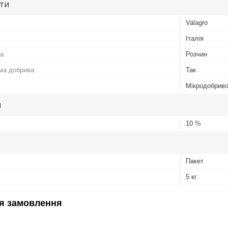
ути
Valagro
Італія
а
Розчин
ма добрива
Так
Мікродобрив
и
10 %
Пакет
5 кг
я замовлення