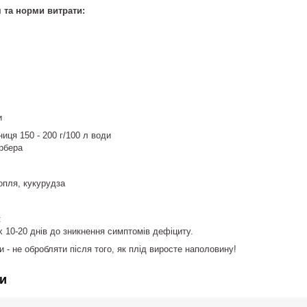
 та норми витрати:
и
иця 150 - 200 г/100 л води
ербера
опля, кукурудза
:
 10-20 днів до зникнення симптомів дефіциту.
и - не обробляти після того, як плід виросте наполовину!
и