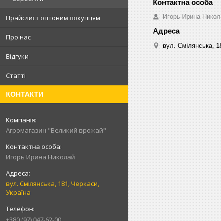
Игорь Ирина Никол
Прайслист оптовим покупцям
Про нас
вул. Смілянська, 1
Відгуки
Статті
КОНТАКТИ
Агромагазин "Великий врожай"
Игорь Ирина Николай
вул. Смілянська, 181, Черкаси,
Україна
+380 (97) 047-62-00