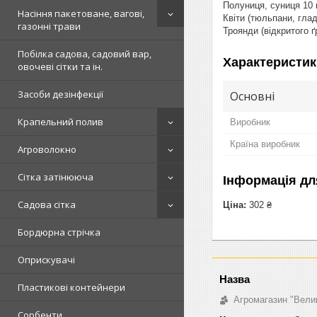
Полуниця, суниця 10 
Насіння пакетоване, вагові,
Квіти (тюльпани, гла
газонні трави
Троянди (відкритого 
Побілка садова, садовий вар,
Характеристик
овочеві сітки та ін.
Засоби дезінфекції
Основні
Крапельний полив
Виробник
Країна виробник
Агроволокно
Сітка затінююча
Інформація дл
Садова сітка
Ціна:
302 ₴
Бордюрна стрічка
Оприскувачі
Пластикові контейнери
Агромагазин "Вели
Сорбенти