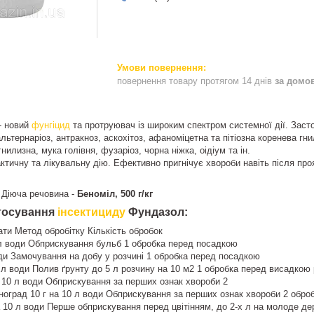
повернення товару протягом 14 днів
за домо
- новий
фунгіцид
та протруювач із широким спектром системної дії. Засто
альтернаріоз, антракноз, аскохітоз, афаноміцетна та пітіозна коренева гн
гнилизна, мука голівня, фузаріоз, чорна ніжка, оідіум та ін.
ктичну та лікувальну дію. Ефективно пригнічує хвороби навіть після про
 Діюча речовина -
Беноміл, 500 г/кг
стосування
інсектициду
Фундазол:
ти Метод обробітку Кількість обробок
л води Обприскування бульб 1 обробка перед посадкою
оди Замочування на добу у розчині 1 обробка перед посадкою
0 л води Полив ґрунту до 5 л розчину на 10 м2 1 обробка перед висадкою
на 10 л води Обприскування за перших ознак хвороби 2
ноград 10 г на 10 л води Обприскування за перших ознак хвороби 2 обробк
а 10 л води Перше обприскування перед цвітінням, до 2-х л на молоде дер