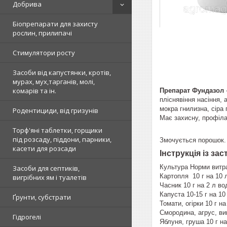
Добрива
Біопрепарати для захисту
рослин, прилипачі
Стимулятори росту
Засоби від капустянки, кротів,
мурах, мух,тарганів, молі,
комарів та ін.
Препарат Фундазол
пліснявіння насіння, 
мокра гнилизна, сіра 
Родентициди, від гризунів
Має захисну, профіла
Торф'яні таблетки, горщики
під розсаду, піддони, парники,
Змочується порошок.
касети для розсади
Інструкція із за
Культура Норми витра
Засоби для септиків,
Картопля 10 г на 10 
вигрібних ям і туалетів
Часник 10 г на 2 л в
Капуста 10-15 г на 1
Ґрунти, субстрати
Томати, огірки 10 г 
Смородина, агрус, ви
Гідрогелі
Яблуня, груша 10 г н