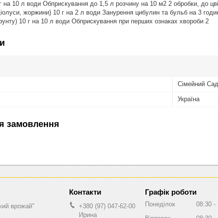
г на 10 л води Обприскування до 1,5 л розчину на 10 м2 2 обробки, до цв
діолуси, жоржини) 10 г на 2 л води Занурення цибулин та бульб на 3 год
ґрунту) 10 г на 10 л води Обприскування при перших ознаках хвороби 2
и
Сімейний Са
Україна
я замовлення
Графік роботи
Понеділок
08:30
кий врожай"
+380 (97) 047-62-00
Ирина