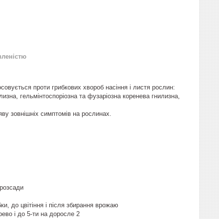
вленістю
совується проти грибкових хвороб насіння і листя рослин:
илизна, гельмінтоспоріозна та фузаріозна коренева гнилизна,
яву зовнішніх симптомів на рослинах.
 розсади
и, до цвітіння і після збирання врожаю
ево і до 5-ти на доросле 2