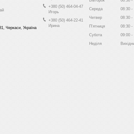
Вівторок
08:30
+380 (50) 464-04-47
Середа
08:30
ай
Игорь
Четвер
08:30
+380 (50) 464-22-41
Ирина
Пʼятниця
08:30
81, Черкаси, Україна
Субота
09:00
Неділя
Вихідн