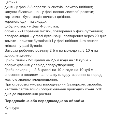
цвітіння;
диня - у фазі 2-3 справжніх листків і початку цвітіння;
капуста білокачанна - у фазі повної листової розетки;
картопля - бутонізація-початок цвітіння;
коренеплоди - на сходах;
цибуля-сівок - у фазі 4-5 листків;
огірки - 2-3 справжні листки, повторення у фазі бутонізації;
плодово-ягідні – у фазі бутонізації, повторення через 20 днів;
томати - початок бутонізації і у фазі цвітіння 1-го пензля;
квіткові - у разі бутонів;
Витрата робочого розчину 2-5 л на молоде та 8-10 л на
доросле дерево;
Гриби гливи - 2-3 краплі на 2,5 л води на 10 куб.м. -
обприскування у період плодоутворення;
Гриби печериці – 2-3 краплі на 10 л води на 10 куб.м. -
внесення з поливом на початку плодоутворення та перед
кожною хвилею плодоношення.
При стресових умовах вирощування (заморозки, хвороби,
нестача світла тощо) обприскування проводять кожні 7-10
днів до відновлення рослин.
Передпосівна або передпосадкова обробка
Культура