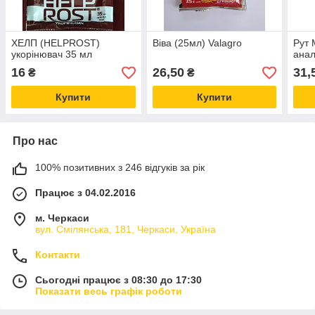
ХЕЛП (HELPROST)
Віва (25мл) Valagro
Рут 
укорінювач 35 мл
анал
16
26,50
31,
₴
₴
Купити
Купити
Про нас
100% позитивних з 246 відгуків за рік
Працює з 04.02.2016
м. Черкаси
вул. Смілянська, 181, Черкаси, Україна
Контакти
Сьогодні працює з 08:30 до 17:30
Показати весь графік роботи