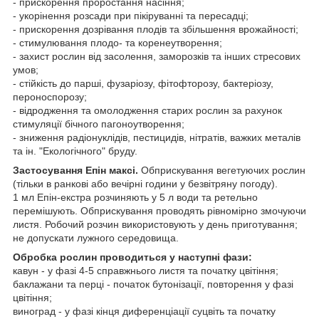
- прискорення проростання насіння;
- укорінення розсади при пікіруванні та пересадці;
- прискорення дозрівання плодів та збільшення врожайності;
- стимулювання плодо- та коренеутворення;
- захист рослин від засолення, заморозків та інших стресових
умов;
- стійкість до парші, фузаріозу, фітофторозу, бактеріозу,
пероноспорозу;
- відродження та омолодження старих рослин за рахунок
стимуляції бічного пагоноутворення;
- зниження радіонуклідів, пестицидів, нітратів, важких металів
та ін. "Екологічного" бруду.
Застосування Епін максі.
Обприскування вегетуючих рослин
(тільки в ранкові або вечірні години у безвітряну погоду).
1 мл Епін-екстра розчиняють у 5 л води та ретельно
перемішують. Обприскування проводять рівномірно змочуючи
листя. Робочий розчин використовують у день приготування;
не допускати лужного середовища.
Обробка рослин проводиться у наступні фази:
кавун - у фазі 4-5 справжнього листя та початку цвітіння;
баклажани та перці - початок бутонізації, повторення у фазі
цвітіння;
виноград - у фазі кінця диференціації суцвіть та початку