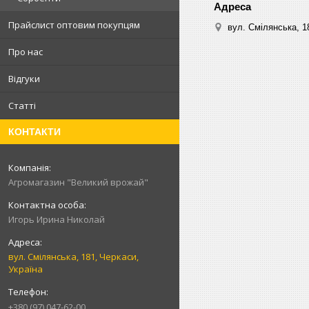
Прайслист оптовим покупцям
вул. Смілянська, 1
Про нас
Відгуки
Статті
КОНТАКТИ
Агромагазин "Великий врожай"
Игорь Ирина Николай
вул. Смілянська, 181, Черкаси,
Україна
+380 (97) 047-62-00