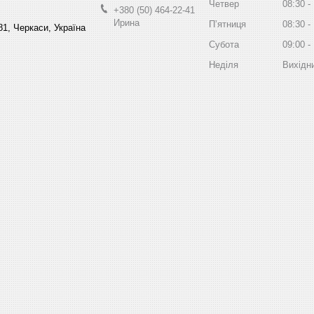
Четвер
08:30
+380 (50) 464-22-41
Ирина
Пʼятниця
08:30
81, Черкаси, Україна
Субота
09:00
Неділя
Вихідн