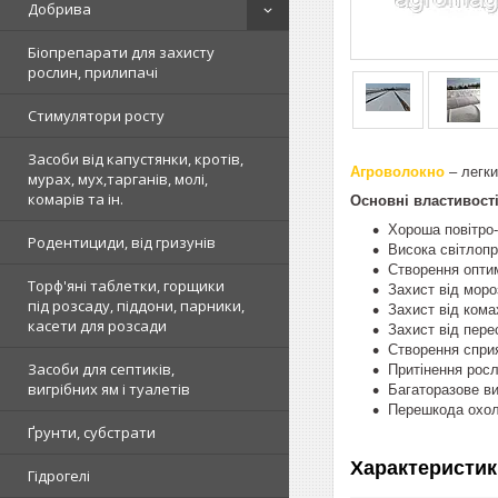
Добрива
Біопрепарати для захисту
рослин, прилипачі
Стимулятори росту
Засоби від капустянки, кротів,
Агроволокно
– легки
мурах, мух,тарганів, молі,
комарів та ін.
Основні властивості
Хороша повітро-
Родентициди, від гризунів
Висока світлопр
Створення опти
Торф'яні таблетки, горщики
Захист від моро
під розсаду, піддони, парники,
Захист від комах
касети для розсади
Захист від пере
Створення спри
Засоби для септиків,
Притінення росл
вигрібних ям і туалетів
Багаторазове ви
Перешкода охоло
Ґрунти, субстрати
Характеристик
Гідрогелі