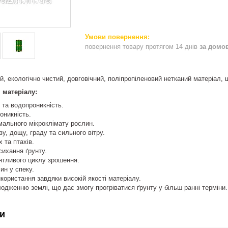
повернення товару протягом 14 днів
за домо
й, екологічно чистий, довговічний, поліпропіленовий нетканий матеріал, щ
 матеріалу:
 та водопроникність.
оникність.
мального мікроклімату рослин.
зу, дощу, граду та сильного вітру.
 та птахів.
сихання ґрунту.
ятливого циклу зрошення.
ин у спеку.
користання завдяки високій якості матеріалу.
дженню землі, що дає змогу прогріватися ґрунту у більш ранні терміни.
и