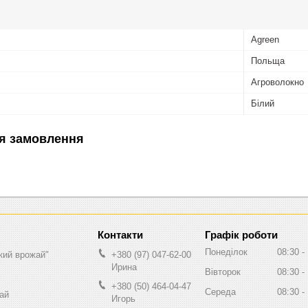
Agreen
Польща
Агроволокно
Білий
я замовлення
Графік роботи
Понеділок
08:30
кий врожай"
+380 (97) 047-62-00
Ирина
Вівторок
08:30
+380 (50) 464-04-47
Середа
08:30
ай
Игорь