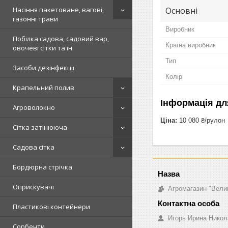
Основні
Насіння пакетоване, вагові,
газонні трави
Виробник
Побілка садова, садовий вар,
Країна виробник
овочеві сітки та ін.
Тип
Засоби дезінфекції
Колір
Крапельний полив
Інформація дл
Агроволокно
Ціна:
10 080 ₴/рулон
Сітка затінююча
Садова сітка
Бордюрна стрічка
Оприскувачі
Агромагазин "Вели
Пластикові контейнери
Игорь Ирина Никол
Сорбенти