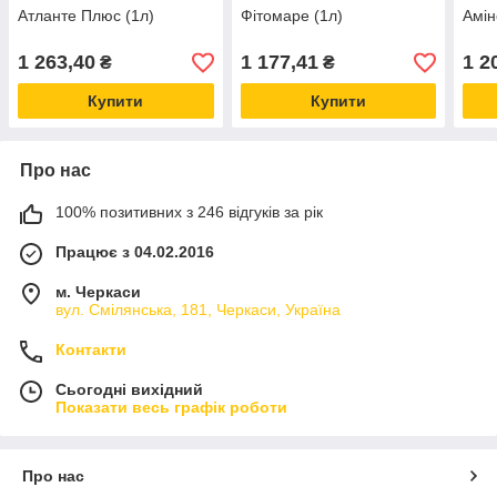
Атланте Плюс (1л)
Фітомаре (1л)
Амін
1 263,40
1 177,41
1 2
₴
₴
Купити
Купити
Про нас
100% позитивних з 246 відгуків за рік
Працює з 04.02.2016
м. Черкаси
вул. Смілянська, 181, Черкаси, Україна
Контакти
Сьогодні вихідний
Показати весь графік роботи
Про нас