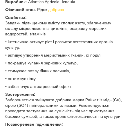
Виробник:
Atlantica Agricola, Іспанія.
Фізичний стан:
Рідке
добриво
.
Свойства:
Завдяки підвищеному вмісту сполук азоту, збагаченому
складу мікроелементів, цитокінів, екстракту морських
водоростей, вітамінів
• інтенсивно активує ріст і розвиток вегетативних органів
культур,
• активує утворення меристемних тканин, їх поділ,
• покращує купання зернових культур,
• стимулює появу бічних пасинків,
• оптимізує гілку,
• забезпечує антистресовий ефект.
Застереження:
Забороняється змішувати добрива марки Райкат із мідь (Cu),
сірою (SO4) і мінеральними оливами. Рекомендується
проводити тестування на сумісність під час приготування
бакових сумішей, а також прояв фітотоксичності на культури.
Позакореневе підживлення: