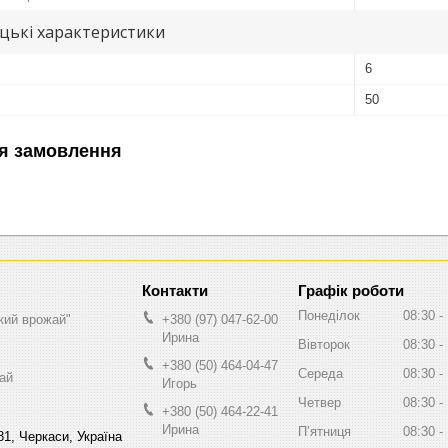
цькі характеристики
6
50
я замовлення
Графік роботи
Понеділок
08:30
кий врожай"
+380 (97) 047-62-00
Ирина
Вівторок
08:30
+380 (50) 464-04-47
Середа
08:30
ай
Игорь
Четвер
08:30
+380 (50) 464-22-41
Ирина
Пʼятниця
08:30
81, Черкаси, Україна