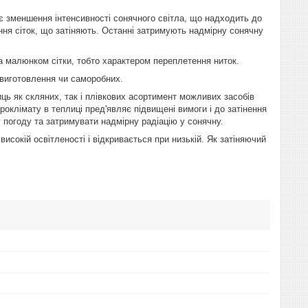
є зменшення інтенсивності сонячного світла, що надходить до
ння сіток, що затіняють. Останні затримують надмірну сонячну
та малюнком сітки, тобто характером переплетення ниток.
 виготовлення чи саморобних.
иць як скляних, так і плівкових асортимент можливих засобів
оклімату в теплиці пред'являє підвищені вимоги і до затінення
 погоду та затримувати надмірну радіацію у сонячну.
сокій освітленості і відкривається при низькій. Як затіняючий