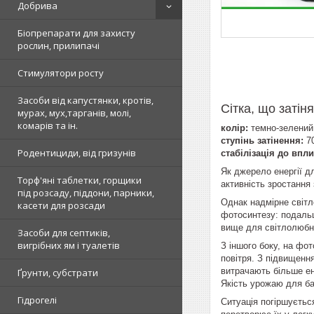
Добрива
Біопрепарати для захисту
рослин, прилипачі
Стимулятори росту
Засоби від капустянки, кротів,
Сітка, що затін
мурах, мух,тарганів, молі,
комарів та ін.
колір:
темно-зелений
ступінь затінення:
7
Родентициди, від гризунів
стабілізація до впл
Як джерело енергії д
Торф'яні таблетки, горщики
активність зростання 
під розсаду, піддони, парники,
Однак надмірне світл
касети для розсади
фотосинтезу: подальш
вище для світлолюбни
Засоби для септиків,
вигрібних ям і туалетів
З іншого боку, на фот
повітря. З підвищенн
витрачають більше ен
Ґрунти, субстрати
Якість урожаю для ба
Гідрогелі
Ситуація погіршуєтьс