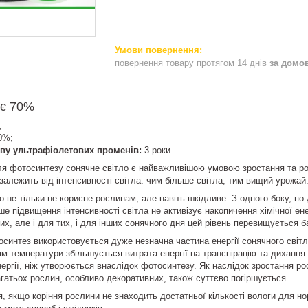
повернення товару протягом 14 днів
за домо
яє 70%
;
0%;
иву ультрафіолетових променів:
3 роки.
ля фотосинтезу сонячне світло є найважливішою умовою зростання та роз
залежить від інтенсивності світла: чим більше світла, тим вищий урожай
о не тільки не корисне рослинам, але навіть шкідливе. З одного боку, по
е підвищення інтенсивності світла не активізує накопичення хімічної ене
х, але і для тих, і для інших сонячного дня цей рівень перевищується б
осинтез використовується дуже незначна частина енергії сонячного світла
ям температури збільшується витрата енергії на транспірацію та диханн
ергії, ніж утворюється внаслідок фотосинтезу. Як наслідок зростання 
гатьох рослин, особливо декоративних, також суттєво погіршується.
я, якщо коріння рослини не знаходить достатньої кількості вологи для н