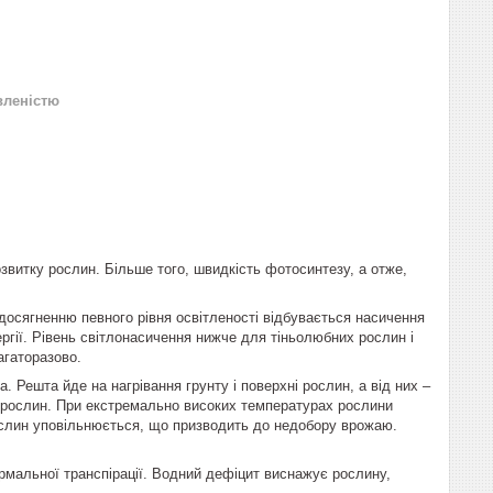
вленістю
витку рослин. Більше того, швидкість фотосинтезу, а отже,
.
 досягненню певного рівня освітленості відбувається насичення
ргії. Рівень світлонасичення нижче для тіньолюбних рослин і
агаторазово.
. Решта йде на нагрівання грунту і поверхні рослин, а від них –
я рослин. При екстремально високих температурах рослини
рослин уповільнюється, що призводить до недобору врожаю.
ормальної транспірації. Водний дефіцит виснажує рослину,