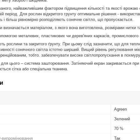
 мету хвороб і шкідників.
аного, найважливішим фактором підвищення кількості та якості врожаю 
ній період. Для рослин відкритого грунту оптимальне рішення - використа
ь і більш рівномірно розподіляють сонячне світло, що пропускається.
тки визначається матеріалом, з якого вона виготовлена, розмірами нитки 
допомогою металевих, пластикових чи дерев'яних каркасів, промислового
яють рослини та закритого ґрунту. При цьому слід зазначити, що для тепл
ивності сонячного світла істотно ширший. Вищий рівень регулювання мікр
ренційованим, тобто. забезпечувати високе світлопропускання в похмуру
 для цього – система зашторювання. Затіняючий екран закривається при ви
ється сітка або спеціальна тканина.
и
Agreen
Зелений
70 %
Ф-випромінювання
Так