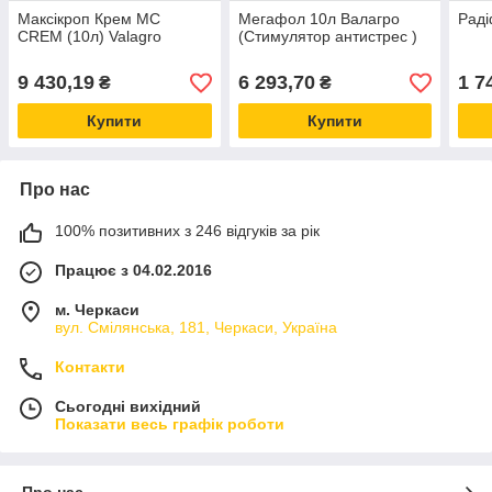
Максікроп Крем MC
Мегафол 10л Валагро
Раді
CREM (10л) Valagro
(Стимулятор антистрес )
9 430,19
6 293,70
1 7
₴
₴
Купити
Купити
Про нас
100% позитивних з 246 відгуків за рік
Працює з 04.02.2016
м. Черкаси
вул. Смілянська, 181, Черкаси, Україна
Контакти
Сьогодні вихідний
Показати весь графік роботи