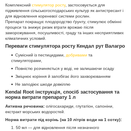
Комплексний
стимулятор росту
, застосовується для
підживлення сільськогосподарських культур як антистресант і
для відновлення кореневої системи рослин.
Препарат покращує плодородство ґрунту, стимулює обмінні
процеси та знижує ризик втрати врожаю після
заморожування, посушливості, граду та інших несприятливих
кліматичних условий.
Переваги стимулятора росту Кендал рут Валагро
Сумісний із пестицидами,
добривами
та
стимуляторами,
Повністю розчиняється у воді, не залишаючи осаду
Зміцнює коріння й запобігає його захворюванням
Не заподіює шкоди довкіллю
Kendal Root інструкція, спосіб застосування та
норма витрати препарату 1 л
Активна речовина:
олігосахариди, глутатіон, сапоніни,
екстракт морських водоростей.
Норма витрати під корінь (на 10 літрів води на 1 сотку):
50 мл — для відновлення після незначного