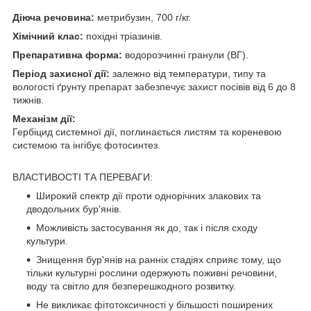
Діюча речовина:
метрибузин, 700 г/кг.
Хімічний клас:
похідні тріазинів.
Препаративна форма:
водорозчинні гранули (ВГ).
Період захисної дії:
залежно від температури, типу та
вологості ґрунту препарат забезпечує захист посівів від 6 до 8
тижнів.
Механізм дії:
Гербіцид системної дії, поглинається листям та кореневою
системою та інгібує фотосинтез.
ВЛАСТИВОСТІ ТА ПЕРЕВАГИ:
Широкий спектр дії проти однорічних злакових та
дводольних бур'янів.
Можливість застосування як до, так і після сходу
культури.
Знищення бур'янів на ранніх стадіях сприяє тому, що
тільки культурні рослини одержують поживні речовини,
воду та світло для безперешкодного розвитку.
Не викликає фітотоксичності у більшості поширених