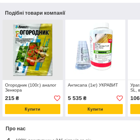
Подібні товари компанії
Огородник (100г.) аналог
Антисапа (1кг) УКРАВИТ
Ураг
Зенкора
SL, 
215
5 535
106
₴
₴
Купити
Купити
Про нас