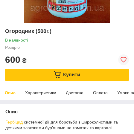
Огородник (500г.)
В наявності
Роздріб
600
₴
Купити
Опис
Характеристики
Доставка
Оплата
Умови п
Опис
Гербіцид
системної дії для боротьби з широколистими та
деякими злаковими бур'янами на томатах та картоплі.