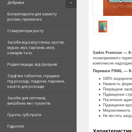
Добрива
Біопрепарати для захисту
рослин, прилипачі
Стимулятори росту
Засоби від капустянки, кротів,
мурах, мух,тарганів, молі,
комарів та ін.
Saikin Premium — 8
позакореневого піджи
комплексне надходжен
Родентициди, від гризунів
Переваги FINAL — 
Торф'яні таблетки, горщики
100% водорозчи
під розсаду, піддони, парники,
Наявність ферме
касети для розсади
Покращене засв
Підвищення стре
Засоби для септиків,
Посилення адап
вигрібних ям і туалетів
Підвищення вр
Мікроелементи, 
Ґрунти, субстрати
Не містить шкід
Гідрогелі
Характеристик