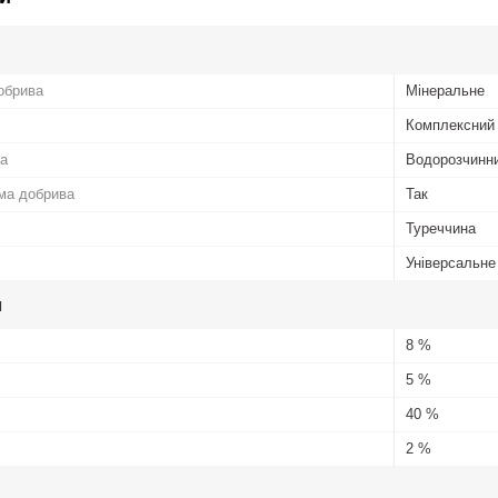
обрива
Мінеральне
Комплексний
а
Водорозчинни
ма добрива
Так
Туреччина
Універсальне
и
8 %
5 %
40 %
2 %