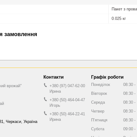
Пакет з пров
0.025 кг
я замовлення
Графік роботи
Понеділок
08:30
кий врожай"
+380 (97) 047-62-00
Ирина
Вівторок
08:30
+380 (50) 464-04-47
Середа
08:30
ай
Игорь
Четвер
08:30
+380 (50) 464-22-41
Ирина
Пʼятниця
08:30
81, Черкаси, Україна
Субота
09:00