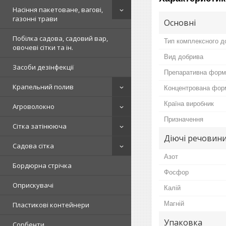
Насіння пакетоване, вагові,
газонні трави
Основні
Побілка садова, садовий вар,
Тип комплексного д
овочеві сітки та ін.
Вид добрива
Засоби дезінфекції
Препаративна форм
Крапельний полив
Концентрована фор
Країна виробник
Агроволокно
Призначення
Сітка затінююча
Діючі речовин
Садова сітка
Азот
Бордюрна стрічка
Фосфор
Оприскувачі
Калій
Магній
Пластикові контейнери
Упаковка
Сорбенти