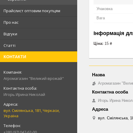
Упаковка
Прайслист оптовим покупцям
Вага
Про нас
Інформація дл
Відгуки
Ціна:
15 ₴
Статті
КОНТАКТИ
Агромагазин "Великий врожай"
Агромагазин "Вели
Игорь Ирина Николай
Игорь Ирина Никол
вул. Смілянська, 181, Черкаси,
Україна
вул. Смілянська, 1
+380 (97) 047-62-00