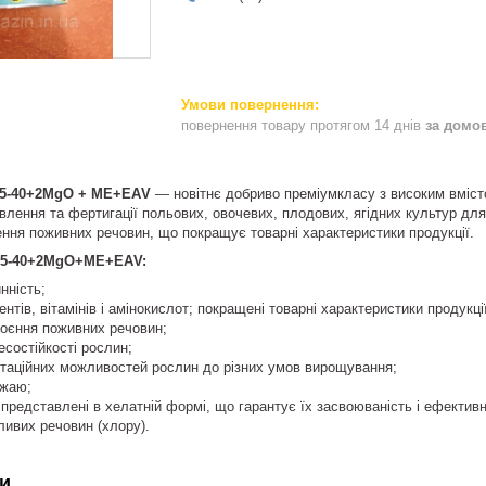
повернення товару протягом 14 днів
за домо
-5-40+2MgO + МЕ+ЕАV
— новітнє добриво преміумкласу з високим вміст
влення та фертигації польових, овочевих, плодових, ягідних культур для
ня поживних речовин, що покращує товарні характеристики продукції.
8-5-40+2MgO+МЕ+ЕАV:
нність;
нтів, вітамінів і амінокислот; покращені товарні характеристики продукції
оєння поживних речовин;
состійкості рослин;
таційних можливостей рослин до різних умов вирощування;
ожаю;
представлені в хелатній формі, що гарантує їх засвоюваність і ефективн
ливих речовин (хлору).
и