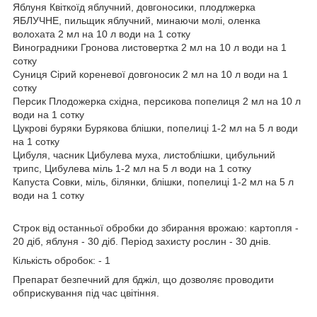
Яблуня Квіткоїд яблучний, довгоносики, плодлжерка
ЯБЛУЧНЕ, пильщик яблучний, минаючи молі, оленка
волохата 2 мл на 10 л води на 1 сотку
Виноградники Гронова листовертка 2 мл на 10 л води на 1
сотку
Суниця Сірий кореневої довгоносик 2 мл на 10 л води на 1
сотку
Персик Плодожерка східна, персикова попелиця 2 мл на 10 л
води на 1 сотку
Цукрові буряки Бурякова блішки, попелиці 1-2 мл на 5 л води
на 1 сотку
Цибуля, часник Цибулева муха, листоблішки, цибульний
трипс, Цибулева міль 1-2 мл на 5 л води на 1 сотку
Капуста Совки, міль, білянки, блішки, попелиці 1-2 мл на 5 л
води на 1 сотку
Строк від останньої обробки до збирання врожаю: картопля -
20 діб, яблуня - 30 діб. Період захисту рослин - 30 днів.
Кількість обробок: - 1
Препарат безпечний для бджіл, що дозволяє проводити
обприскування під час цвітіння.