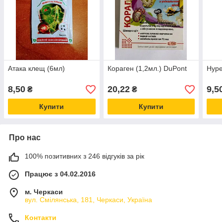
Атака клещ (6мл)
Кораген (1,2мл.) DuPont
Нуре
8,50
20,22
9,5
₴
₴
Купити
Купити
Про нас
100% позитивних з 246 відгуків за рік
Працює з 04.02.2016
м. Черкаси
вул. Смілянська, 181, Черкаси, Україна
Контакти