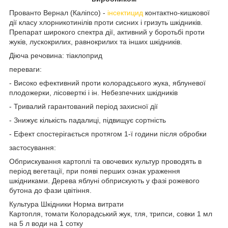
Прованто Вернал (Каліпсо) -
інсектицид
контактно-кишкової
дії класу хлорникотинілів проти сисних і гризуть шкідників.
Препарат широкого спектра дії, активний у боротьбі проти
жуків, лускокрилих, равнокрилих та інших шкідників.
Діюча речовина: тіаклоприд
переваги:
- Високо ефективний проти колорадського жука, яблуневої
плодожерки, лісоверткі і ін. Небезпечних шкідників
- Тривалий гарантований період захисної дії
- Знижує кількість падалиці, підвищує сортність
- Ефект спостерігається протягом 1-ї години після обробки
застосування:
Обприскування картоплі та овочевих культур проводять в
період вегетації, при появі перших ознак ураження
шкідниками. Дерева яблуні обприскують у фазі рожевого
бутона до фази цвітіння.
Культура Шкідники Норма витрати
Картопля, томати Колорадський жук, тля, трипси, совки 1 мл
на 5 л води на 1 сотку