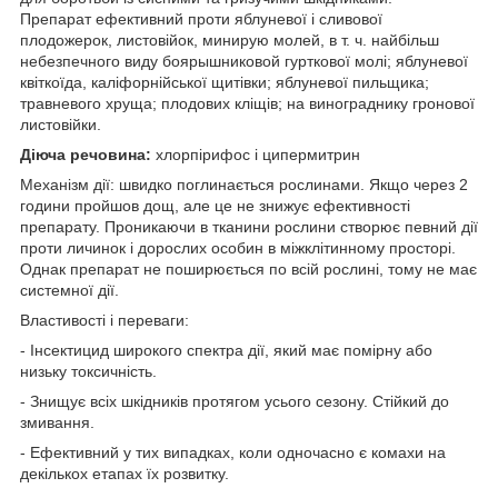
Препарат ефективний проти яблуневої і сливової
плодожерок, листовійок, минирую молей, в т. ч. найбільш
небезпечного виду боярышниковой гурткової молі; яблуневої
квіткоїда, каліфорнійської щитівки; яблуневої пильщика;
травневого хруща; плодових кліщів; на винограднику гронової
листовійки.
Діюча речовина:
хлорпірифос і ципермитрин
Механізм дії: швидко поглинається рослинами. Якщо через 2
години пройшов дощ, але це не знижує ефективності
препарату. Проникаючи в тканини рослини створює певний дії
проти личинок і дорослих особин в міжклітинному просторі.
Однак препарат не поширюється по всій рослині, тому не має
системної дії.
Властивості і переваги:
- Інсектицид широкого спектра дії, який має помірну або
низьку токсичність.
- Знищує всіх шкідників протягом усього сезону. Стійкий до
змивання.
- Ефективний у тих випадках, коли одночасно є комахи на
декількох етапах їх розвитку.