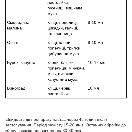
листовійка,
гусениці, вишнева
муха
Смородина,
кліщі, попелиці,
8-10 мл
малина
цикадки, галиці,
стеклянница
Овочі
кліщі, клопи,
8-10 мл
попелиці, трипси,
цибулинна муха
Буряк, капуста
клопи, блішки,
10-12 мл
попелиця, мінуюча
міль, цикадки,
капустяна муха
Виноград
кліщі, червці,
10 мл
листовійки
Швидкість дії препарату настає через 48 годин після
застосування. Період захисту 15-20 днів. Останню обробку до
збору врожаю прововодят за 30-40 днів.