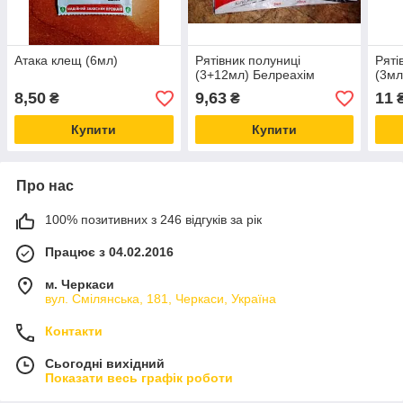
Атака клещ (6мл)
Рятівник полуниці
Ряті
(3+12мл) Белреахім
(3мл
8,50
9,63
11
₴
₴
Купити
Купити
Про нас
100% позитивних з 246 відгуків за рік
Працює з 04.02.2016
м. Черкаси
вул. Смілянська, 181, Черкаси, Україна
Контакти
Сьогодні вихідний
Показати весь графік роботи