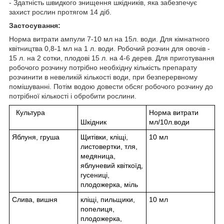
- Здатність швидкого знищення шкідників, яка забезпечує
захист рослин протягом 14 діб.
Застосування:
Норма витрати ампули 7-10 мл на 15л. води. Для кімнатного
квітництва 0,8-1 мл на 1 л. води. Робочий розчин для овочів -
15 л. на 2 сотки, плодові 15 л. на 4-6 дерев. Для приготування
робочого розчину потрібно необхідну кількість препарату
розчинити в невеликій кількості води, при безперервному
помішуванні. Потім водою довести обсяг робочого розчину до
потрібної кількості і обробити рослини.
Культура
Норма витрати
Шкідник
мл/10л.води
Яблуня, груша
Щитівки, кліщі,
10 мл
листовертки, тля,
медяница,
яблуневий квіткоїд,
гусениці,
плодожерка, міль
Слива, вишня
кліщі, пильщики,
10 мл
попелиця,
плодожерка,