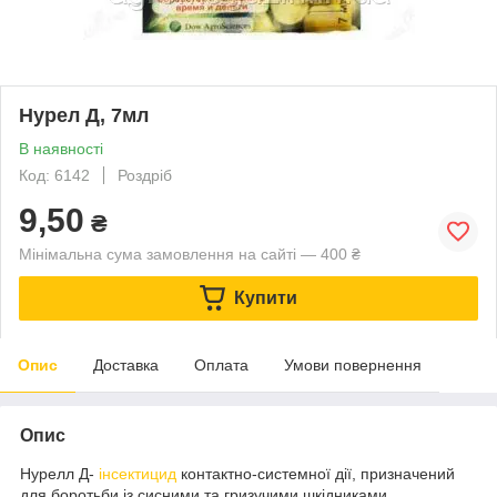
Нурел Д, 7мл
В наявності
Код: 6142
Роздріб
9,50
₴
Мінімальна сума замовлення на сайті — 400 ₴
Купити
Опис
Доставка
Оплата
Умови повернення
Опис
Нурелл Д-
інсектицид
контактно-системної дії, призначений
для боротьби із сисними та гризучими шкідниками.