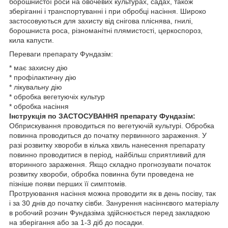
борошнистої роси на овочевих культурах, садах, також
зберіганні і транспортуванні і при обробці насіння. Широко
застосовуються для захисту від снігова пліснява, гнилі,
борошниста роса, різноманітні плямистості, церкоспороз,
кила капусти.
Переваги препарату Фундазім:
* має захисну дію
* профілактичну дію
* лікувальну дію
* обробка вегетуючіх культур
* обробка насіння
Інструкція по ЗАСТОСУВАННЯ препарату Фундазім:
Обприскування проводиться по вегетуючій культурі. Обробка
повинна проводиться до початку первинного зараження. У
разі розвитку хвороби в кілька хвиль нанесення препарату
повинно проводитися в період, найбільш сприятливий для
вторинного зараження. Якщо складно прогнозувати початок
розвитку хвороби, обробка повинна бути проведена не
пізніше появи перших її симптомів.
Протруювання насіння можна проводити як в день посіву, так
і за 30 днів до початку сівби. Занурення насіннєвого матеріалу
в робочий розчин Фундазіма здійснюється перед закладкою
на зберігання або за 1-3 діб до посадки.