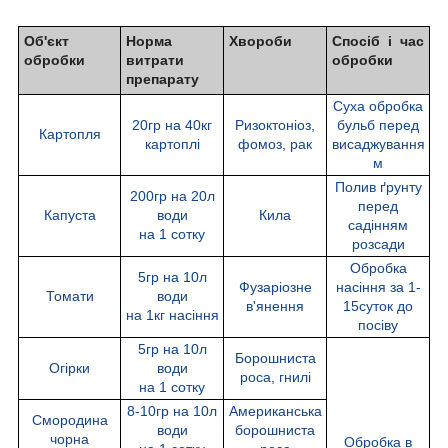
Об'єкт
Норма
Хвороби
Спосіб і час
обробки
витрати
обробки
препарату
Суха обробка
20гр на 40кг
Ризоктоніоз,
бульб перед
Картопля
картоплі
фомоз, рак
висаджування
м
Полив ґрунту
200гр на 20л
перед
Капуста
води
Кила
садінням
на 1 сотку
розсади
Обробка
5гр на 10л
Фузаріозне
насіння за 1-
Томати
води
в'янення
15суток до
на 1кг насіння
посіву
5гр на 10л
Борошниста
Огірки
води
роса, гнилі
на 1 сотку
8-10гр на 10л
Американська
Смородина
води
борошниста
чорна
Обробка в