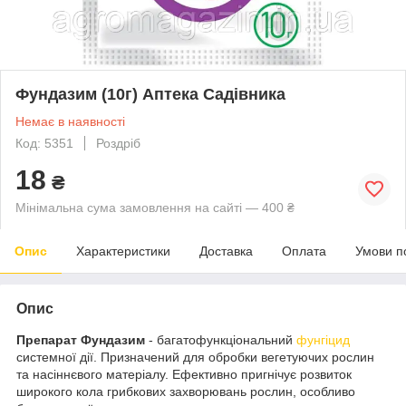
Фундазим (10г) Аптека Садівника
Немає в наявності
Код: 5351
Роздріб
18
₴
Мінімальна сума замовлення на сайті — 400 ₴
Опис
Характеристики
Доставка
Оплата
Умови п
Опис
Препарат Фундазим
- багатофункціональний
фунгіцид
системної дії. Призначений для обробки вегетуючих рослин
та насіннєвого матеріалу. Ефективно пригнічує розвиток
широкого кола грибкових захворювань рослин, особливо