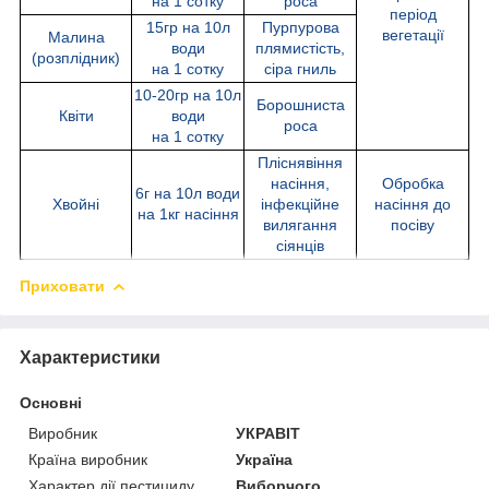
на 1 сотку
роса
період
15гр на 10л
Пурпурова
вегетації
Малина
води
плямистість,
(розплідник)
на 1 сотку
сіра гниль
10-20гр на 10л
Борошниста
Квіти
води
роса
на 1 сотку
Пліснявіння
насіння,
Обробка
6г на 10л води
Хвойні
інфекційне
насіння до
на 1кг насіння
вилягання
посіву
сіянців
Приховати
Характеристики
Основні
Виробник
УКРАВІТ
Країна виробник
Україна
Характер дії пестициду
Виборчого