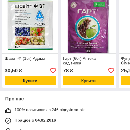
Шавит-Ф (15г) Адама
Гарт (60г) Аптека
Фунд
садівника
Сім
30,50
78
25,
₴
₴
Купити
Купити
Про нас
100% позитивних з 246 відгуків за рік
Працює з 04.02.2016