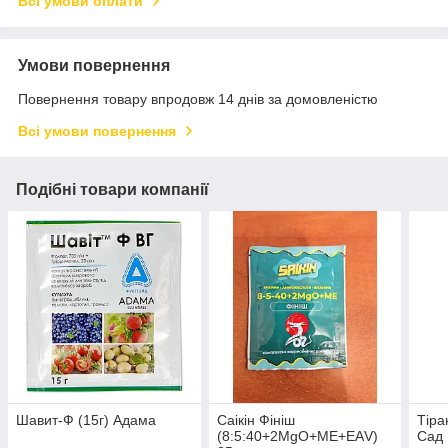
Всі умови оплати
Умови повернення
Повернення товару впродовж 14 днів за домовленістю
Всі умови повернення
Подібні товари компанії
Шавит-Ф (15г) Адама
Саікін Фініш
Тіра
(8:5:40+2MgO+МЕ+ЕАV)
Сад