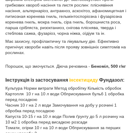
грибкових хвороб насіння та листя рослин: пліснявіння
насіння, альтернаріоз, антракноз, аскохітоз, афаномицетная і
питиозная коренева гниль, гельмінтоспоріозна і фузаріозна
коренева гниль, мокра гниль, сіра гниль, борошниста роса,
парша срібляста, ризоктаниоз, снігова пліснява, тверда і
стеблова сажка, фузаріоз, чорна ніжка, оїдіум та ін.
Має захисну, профілактичну та лікувальну дію. Ефективно
пригнічує хвороби навіть після прояву зовнішніх симптомів на
рослинах.
Порошок, що змочується. Діюча речовина -
Беноміл, 500 г/кг
Інструкція із застосування
інсектициду
Фундазол:
Культура Норми витрати Метод обробітку Кількість обробок
Картопля 10 г на 10 л води Обприскування бульб 1 обробка
перед посадкою
Часник 10 г на 2 л води Замочування на добу у розчині 1
обробка перед посадкою
Капуста 10-15 г на 10 л води Полив ґрунту до 5 л розчину на
10 м2 1 обробка перед висадкою розсади
Томати, огірки 10 г на 10 л води Обприскування за перших