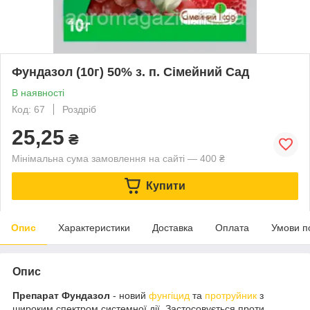
Фундазол (10г) 50% з. п. Сімейний Сад
В наявності
Код: 67
Роздріб
25,25
₴
Мінімальна сума замовлення на сайті — 400 ₴
Купити
Опис
Характеристики
Доставка
Оплата
Умови п
Опис
Препарат Фундазол
- новий
фунгіцид
та
протруйник
з
широким спектром системної дії. Застосовується проти