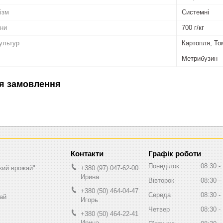
ізм
Системні
ини
700 г/кг
ультур
Картопля, То
Метрибузин
я замовлення
Графік роботи
Понеділок
08:30
кий врожай"
+380 (97) 047-62-00
Ирина
Вівторок
08:30
+380 (50) 464-04-47
Середа
08:30
ай
Игорь
Четвер
08:30
+380 (50) 464-22-41
Ирина