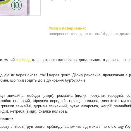
повернення товару протягом 14 днів
за домо
истемний
гербіцид
для контролю однорічних дводольних та деяких злакови
ид діє як через листя, так і через ґрунт. Діюча речовина, проникаючи в 
обмін, що призводить до відмирання бур'бур'янів.
я звичайна, лобода (види), ромашка (види), портулак городній, осот
лабан польовий, зірочник середній, гірчиця польова, лисохвіст мишач
, грицики звичайні, дурман звичайний, рутка лікарська, жабрій звичайни
види), нетреба (види), фіалка польова.
ування:
ату в якості ґрунтового гербіциду, залежить від механічного складу ґру