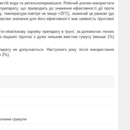
истій води та ретельноперемішати. Робочий розчин використати
 препарату, що призводить до зниження ефективності дії проти
у, температура повітря не вище +25°С), зазвичай це ранкові (до
чергове значення для його ефективності має наявність ґрунтової
сти обов'язкову заробку препарату в ґрунт, за допомогою легких
а піщаних ґрунтах з дуже низьким вмістом гумусу (менше 1%)
парату не допускається. Наступного року після використання
е 2%).
зчинні гранули