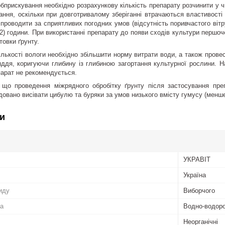
прискування необхідно розрахункову кількість препарату розчинити у ч
ання, оскільки при довготривалому зберіганні втрачаються властивості
у проводити за сприятливих погодних умов (відсутність поривчастого вітр
8-22) години. При використанні препарату до появи сходів культури першо
товки ґрунту.
кількості вологи необхідно збільшити норму витрати води, а також прове
яддя, коригуючи глибину із глибиною загортання культурної рослини.
Н
парат не рекомендується.
 що проведення міжрядного обробітку ґрунту після застосування пре
довано висівати цибулю та буряки за умов низького вмісту гумусу (менш
и
УКРАВІТ
Україна
иду
Виборчого
а
Водно-водоро
Неорганічні