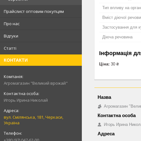
Тип впливу на орган
Прайслист оптовим покупцям
Вміст діючої речов
Про нас
Застосування для к
Відгуки
Діюча речовина
Статті
Інформація дл
КОНТАКТИ
Ціна:
30 ₴
Агромагазин "Великий врожай"
Игорь Ирина Николай
Агромагазин "Вели
вул. Смілянська, 181, Черкаси,
Україна
Игорь Ирина Никол
+380 (97) 047-62-00