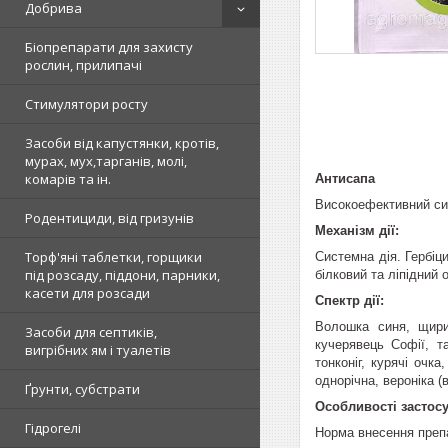
Добрива
Біопрепарати для захисту
рослин, прилипачі
Стимулятори росту
Засоби від капустянки, кротів,
мурах, мух,тарганів, молі,
комарів та ін.
Антисапа
Високоефективний с
Родентициди, від гризунів
Механізм дії:
Торф'яні таблетки, горщики
Системна дія. Гербіц
під розсаду, піддони, парники,
білковий та ліпідний 
касети для розсади
Спектр дії:
Волошка синя, щириц
Засоби для септиків,
кучерявець Софії, та
вигрібних ям і туалетів
тонконіг, курячі очка
однорічна, вероніка (
Ґрунти, субстрати
Особливості застос
Гідрогелі
Норма внесення препар