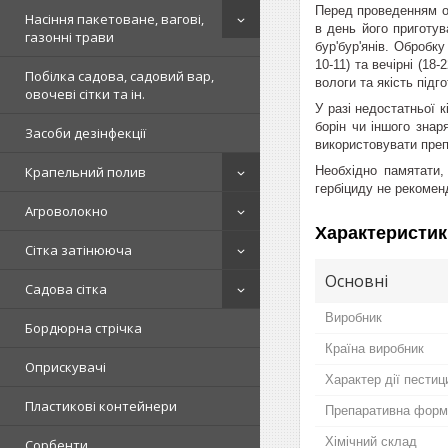
Перед проведенням об
Насіння пакетоване, вагові,
в день його приготув
газонні трави
бур'бур'янів. Обробк
10-11) та вечірні (1
Побілка садова, садовий вар,
вологи та якість підго
овочеві сітки та ін.
У разі недостатньої 
борін чи іншого знар
Засоби дезінфекції
використовувати пре
Необхідно памятати,
Крапельний полив
гербіциду не рекомен
Агроволокно
Характеристик
Сітка затінююча
Основні
Садова сітка
Виробник
Бордюрна стрічка
Країна виробник
Оприскувачі
Характер дії пестиц
Пластикові контейнери
Препаративна форм
Хімічний склад
Сорбенти