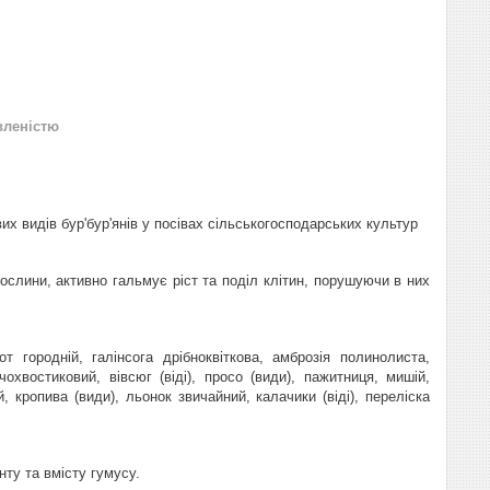
вленістю
х видів бур'бур'янів у посівах сільськогосподарських культур
рослини, активно гальмує ріст та поділ клітин, порушуючи в них
 городній, галінсога дрібноквіткова, амброзія полинолиста,
охвостиковий, вівсюг (віді), просо (види), пажитниця, мишій,
й, кропива (види), льонок звичайний, калачики (віді), переліска
нту та вмісту гумусу.