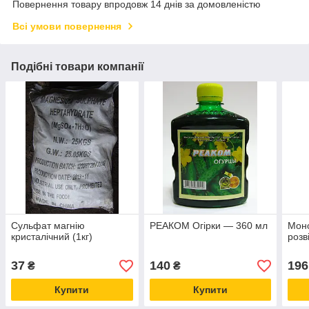
Повернення товару впродовж 14 днів за домовленістю
Всі умови повернення
Подібні товари компанії
Сульфат магнію
РЕАКОМ Огірки — 360 мл
Моно
кристалічний (1кг)
розв
37
140
196
₴
₴
Купити
Купити