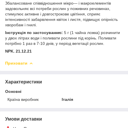
Збалансоване співвідношення мікро— і макроелементів
задовольняє всі потреби рослин у поживних речовинах,
стимулює активне і довгострокове цвітіння, сприяє
інтенсивності забарвлення квіток і листя, підвищує опірність
хворобам і гнилі.
Інструкція по застосуванню:
5 г (1 чайна ложка) розчинити
у двох літрах води і поливати рослини під корінь. Поливати
потрібно 1 раз в 7-10 днів, у період вегетації рослин.
NPK. 21.12.21
Приховати
Характеристики
Основні
Країна виробник
Італія
Умови доставки