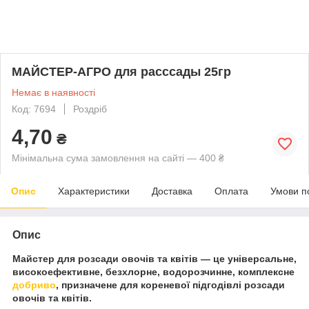
МАЙСТЕР-АГРО для расссады 25гр
Немає в наявності
Код: 7694
Роздріб
4,70
₴
Мінімальна сума замовлення на сайті — 400 ₴
Опис
Характеристики
Доставка
Оплата
Умови п
Опис
Майстер для розсади овочів та квітів — це універсальне,
високоефективне, безхлорне, водорозчинне, комплексне
добриво
, призначене для кореневої підгодівлі розсади
овочів та квітів.