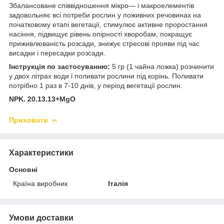
Збалансоване співвідношення мікро— і макроелементів
задовольняє всі потреби рослин у поживних речовинах на
початковому етапі вегетації, стимулює активне проростання
насіння, підвищує рівень опірності хворобам, покращує
приживлюваність розсади, знижує стресові прояви під час
висадки і пересадки розсади.
Інструкція по застосуванню:
5 гр (1 чайна ложка) розчинити
у двох літрах води і поливати рослини під корінь. Поливати
потрібно 1 раз в 7-10 днів, у період вегетації рослин.
NPK. 20.13.13+MgO
Приховати
Характеристики
Основні
Країна виробник
Італія
Умови доставки