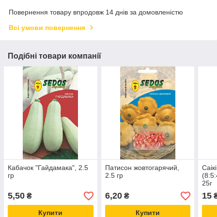
Повернення товару впродовж 14 днів за домовленістю
Всі умови повернення
Подібні товари компанії
Кабачок "Гайдамака", 2.5
Патисон жовтогарячий,
Саік
гр
2.5 гр
(8:
25г
5,50
6,20
15
₴
₴
Купити
Купити