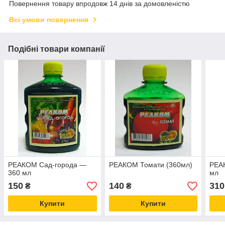
Повернення товару впродовж 14 днів за домовленістю
Всі умови повернення
Подібні товари компанії
РЕАКОМ Сад-города —
РЕАКОМ Томати (360мл)
РЕАК
360 мл
мл
150
140
310
₴
₴
Купити
Купити