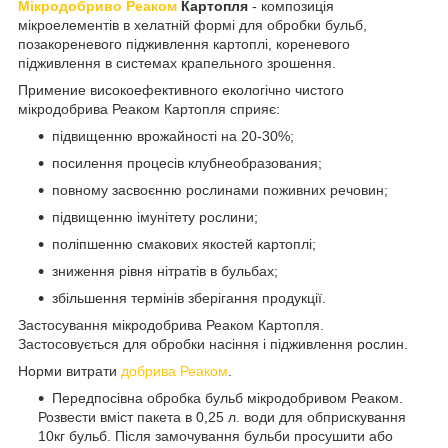
Мікродобриво Реаком
Картопля
- композиція
мікроелементів в хелатній формі для обробки бульб,
позакореневого підживлення картоплі, кореневого
підживлення в системах крапельного зрошення.
Примение високоефективного екологічно чистого
мікродобрива Реаком Картопля сприяє:
підвищенню врожайності на 20-30%;
посилення процесів клубнеобразования;
повному засвоєнню рослинами поживних речовин;
підвищенню імунітету рослини;
поліпшенню смакових якостей картоплі;
зниження рівня нітратів в бульбах;
збільшення термінів зберігання продукції.
Застосування мікродобрива Реаком Картопля.
Застосовується для обробки насіння і підживлення рослин.
Норми витрати
добрива Реаком
.
Передпосівна обробка бульб мікродобривом Реаком.
Розвести вміст пакета в 0,25 л. води для обприскування
10кг бульб. Після замочування бульби просушити або