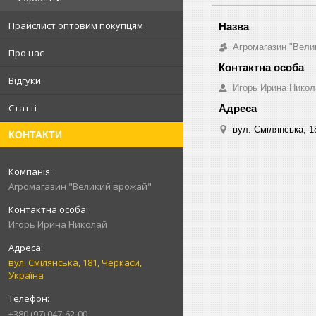
Прайслист оптовим покупцям
Агромагазин "Вели
Про нас
Відгуки
Игорь Ирина Никол
Статті
вул. Смілянська, 1
КОНТАКТИ
Агромагазин "Великий врожай"
Игорь Ирина Николай
вул. Смілянська, 181, Черкаси,
Україна
+380 (97) 047-62-00