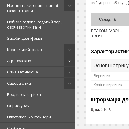
на 1 дерево або кущ (
Насіння пакетоване, вагові,
газонні трави
Склад, г/л
Побілка садова, садовий вар,
овочеві сітки та ін.
РЕАКОМ-ГАЗОН-
ХВОЯ
Засоби дезінфекції
Крапельний полив
Характеристик
Агроволокно
Основні атриб
Сітка затінююча
Виробник
Садова сітка
Країна виробник
Бордюрна стрічка
Інформація дл
Оприскувачі
Ціна:
310 ₴
Пластикові контейнери
Сорбенти