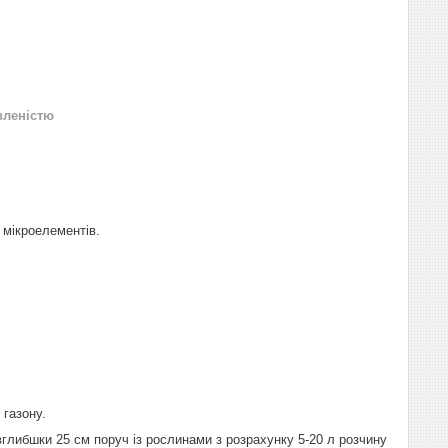
вленістю
 мікроелементів.
 газону.
авглибшки 25 см поруч із рослинами з розрахунку 5-20 л розчину