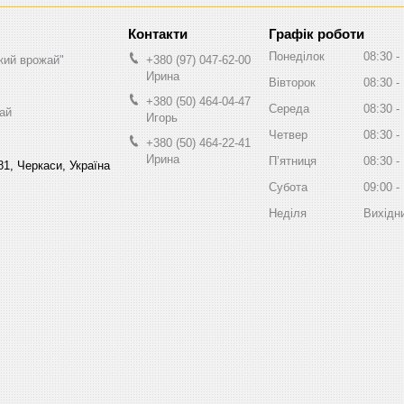
Графік роботи
Понеділок
08:30
кий врожай"
+380 (97) 047-62-00
Ирина
Вівторок
08:30
+380 (50) 464-04-47
Середа
08:30
ай
Игорь
Четвер
08:30
+380 (50) 464-22-41
Ирина
Пʼятниця
08:30
81, Черкаси, Україна
Субота
09:00
Неділя
Вихідн