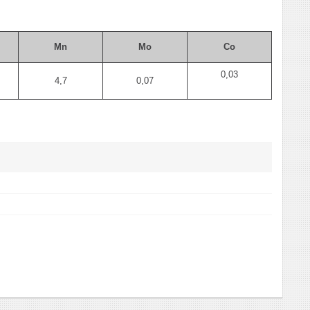
Mn
Мо
Со
0,03
4,7
0,07