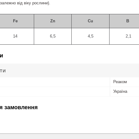
залежно від віку рослини).
Fe
Zn
Cu
В
14
6,5
4,5
2,1
и
ути
Реаком
Україна
я замовлення