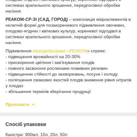
системах крапельного зрошення, передпосівної обробки
насіння.
РЕАКОМ-СР-ЗІ (САД, ГОРОД)
– композиція мікроелементів в
хелатній формі для позакореневого підживлення овочевих,
плодово-ягідних і квіткових культур, кореневої підгодівлі в
системах крапельного зрошення, передпосівної обробки
насіння.
Підживлення
мікродобривами «РЕАКОМ
» сприяє:
- підвищення врожайності на 20-30%
- прискорення цвітіння і зав'язування плодів
- повного засвоєння рослинами поживних речовин
- підвищенню стійкості до захворювань, посухи і холоду
- поліпшення смакових якостей плодів зниження рівня нітратів
у плодах
- збільшення термінів зберігання продукції
Приховати
Спосіб упаковки
Каністри: 900мл, 10л, 20л, 50л