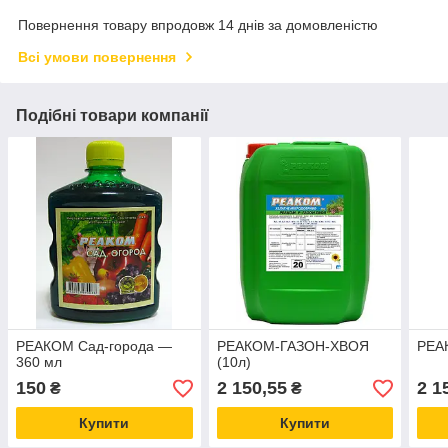
Повернення товару впродовж 14 днів за домовленістю
Всі умови повернення
Подібні товари компанії
РЕАКОМ Сад-города —
РЕАКОМ-ГАЗОН-ХВОЯ
РЕА
360 мл
(10л)
150
2 150,55
2 1
₴
₴
Купити
Купити