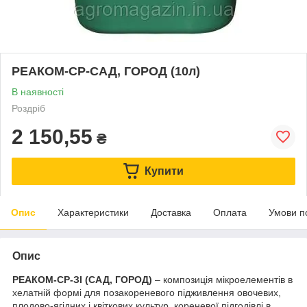
РЕАКОМ-СР-САД, ГОРОД (10л)
В наявності
Роздріб
2 150,55
₴
Купити
Опис
Характеристики
Доставка
Оплата
Умови п
Опис
РЕАКОМ-СР-ЗІ (САД, ГОРОД)
– композиція мікроелементів в
хелатній формі для позакореневого підживлення овочевих,
плодово-ягідних і квіткових культур, кореневої підгодівлі в