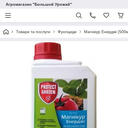
Агромагазин "Большой Урожай"
Товари та послуги
Фунгіциди
Магнікур Енерджі (500м