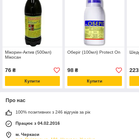
Мікорин-Актив (500мл)
Оберіг (100мл) Protect On
Шеде
Мікосан
76
98
223
₴
₴
Купити
Купити
Про нас
100% позитивних з 246 відгуків за рік
Працює з 04.02.2016
м. Черкаси