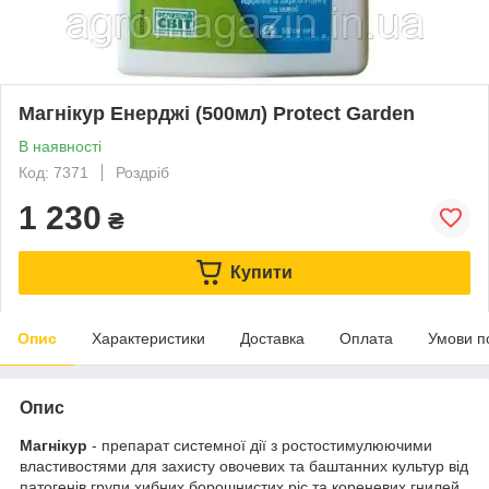
Магнікур Енерджі (500мл) Protect Garden
В наявності
Код: 7371
Роздріб
1 230
₴
Купити
Опис
Характеристики
Доставка
Оплата
Умови п
Опис
Магнікур
- препарат системної дії з ростостимулюючими
властивостями для захисту овочевих та баштанних культур від
патогенів групи хибних борошнистих ріс та кореневих гнилей,