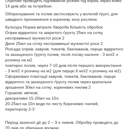
Обробки проводять підливаючи розчин під корінь через кожні
14 днів або за потребою.
Обприскування та полив застосовують у вологий ґрунт, для
швидкого проникнення в кореневу зону рослини.
Культура Норма витрати Хвороби Кількість обробок
Огірки відкритого та закритого ґрунту 25мл на сотку
несправжньої мучнистої роси 2
Диня 25мл на сотку несправжньої мучнистої роси 2
Розсада огірків, кавунів, томатів, баклажанів, перцю відкритого
та захищеного ґрунту полив, після посіву насіння - 3 мл/2 л
розчину на м2
повторно полив, через 7-10 днів після першого використання
- 3 мл/2 л розчину на м2 (для перцю 6 мл/2 л розчину на м2).
Сформовані плантації кавунів, томатів, баклажанів, перцю
відкритого та захищеного ґрунту полив через крапельне
зрошення 30мл на сотку; кореневих гнилив 2
Горшкові, квіткові,
декоративні 15-20мл на 10л.
20-25мл на 10л води по листу Кореневих гнилей,
перепорозу 2-3
Період захисної дії до 2 – 3-х тижнів. Обробку проводять до
20 днів до збирання врожаю.