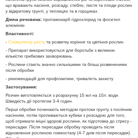
що вражають насіння, розсаду, стебло, листя та плоди рослин
у відкритому грунті, у теплицях та в горщиках.
Діюча речовина:
пропамокарб гідрохлорид та фосетил
алюмінію
Властивості:
-
Стимулятор росту
та розвитку коріння та цвітіння рослин
- Препарат використовується для боротьби з великою
кількістю грибкових захворювань.
- Рослини стають значно сильнішими та більш розвиненими
після обробки
- рекомендацій для профілактики, тривалість захисту
Застосування:
Розчин виготовляється з розрахунку 15 мл на 10л. води.
Швидкість дії протягом 3-4 годин.
Перші обробки починають методом протоки грунту з посіяним
насінням, потім проливаються кубики з розсадою для того,
щоб отримати міцні здорові рослини, як підготовка до стресу -
пересадки. Після пересадки обробку проводять після
відновлення рослиною гомеостазу (4-7 днів після пересадки).