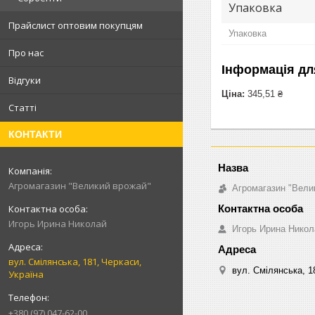
Упаковка
Прайслист оптовим покупцям
Упаковка
Про нас
Інформація дл
Відгуки
Ціна:
345,51 ₴
Статті
КОНТАКТИ
Агромагазин "Великий врожай"
Агромагазин "Вели
Игорь Ирина Николай
Игорь Ирина Никол
вул. Смілянська, 181, Черкаси,
вул. Смілянська, 1
Україна
+380 (97) 047-62-00