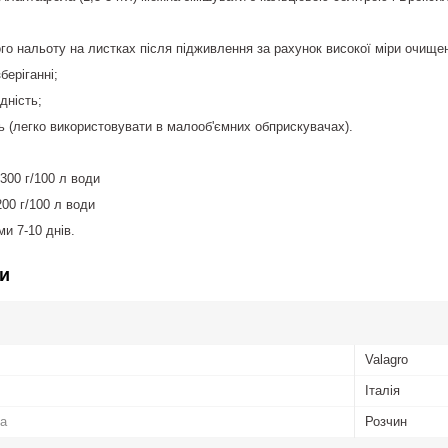
го нальоту на листках після підживлення за рахунок високої міри очище
беріганні;
дність;
ть (легко використовувати в малооб'ємних обприскувачах).
-300 г/100 л води
200 г/100 л води
и 7-10 днів.
и
Valagro
Італія
а
Розчин