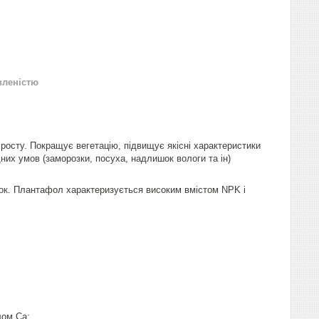
вленістю
росту. Покращує вегетацію, підвищує якісні характеристики
них умов (заморозки, посуха, надлишок вологи та ін)
нок. Плантафол характеризується високим вмістом NPK і
лом Са;