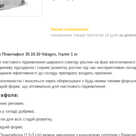
повернення товару протягом 14 днів
за домо
Плантафол 30.10.10 Valagro, Італія 1 кг
 листового підживлення широкого спектру рослин на фазі вегетативного 
еневу підгодівлю і сприяє розвитку рослин під час несприятливих погод
ищення ефективності до складу препарату входить прилипач.
озчинністю і вноситься через обприскувачі з будь-якими типами форсу
ідній формі, що оптимально для листкового підживлення.
тафола:
вних речовин;
а у складі добрива;
ли для всіх стадій розвитку;
мідній формі;
 Плантафола (1,5-3 г/л) можна змішувати з кальцієвою селітрою і Брекси