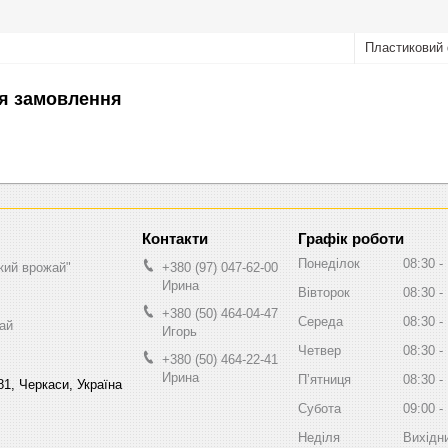
Пластиковий
я замовлення
Графік роботи
Понеділок
08:30
кий врожай"
+380 (97) 047-62-00
Ирина
Вівторок
08:30
+380 (50) 464-04-47
Середа
08:30
ай
Игорь
Четвер
08:30
+380 (50) 464-22-41
Ирина
Пʼятниця
08:30
81, Черкаси, Україна
Субота
09:00
Неділя
Вихідн