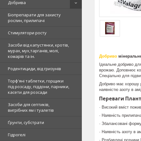
Добрива
Біопрепарати для захисту
рослин, прилипачі
Стимулятори росту
Засоби від капустянки, кротів,
мурах, мух,тарганів, молі,
комарів та ін.
Добриво
мінеральне 
Ідеальне добриво для
Родентициди, від гризунів
врожаю. Доповнює кор
Спеціально для підв
Торф'яні таблетки, горщики
Добриво має хорошу р
під розсаду, піддони, парники,
наявністю азоту в ам
касети для розсади
Переваги План
Засоби для септиків,
· Високий вміст пожи
вигрібних ям і туалетів
· Наявність прилипач
Ґрунти, субстрати
· Збалансовані форму
· Наявність азоту в а
Гідрогелі
· Розбавлені розчини