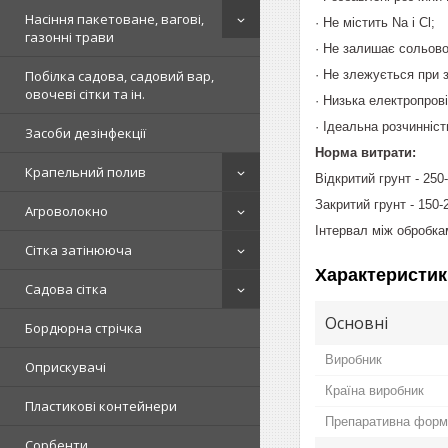
Насіння пакетоване, вагові,
· Не містить Na і Cl;
газонні трави
· Не залишає сольово
· Не злежується при з
Побілка садова, садовий вар,
овочеві сітки та ін.
· Низька електропрові
· Ідеальна розчинніс
Засоби дезінфекції
Норма витрати:
Крапельний полив
Відкритий грунт - 250
Закритий грунт - 150-
Агроволокно
Інтервал між обробкам
Сітка затінююча
Характеристик
Садова сітка
Основні
Бордюрна стрічка
Виробник
Оприскувачі
Країна виробник
Пластикові контейнери
Препаративна форм
Сорбенти