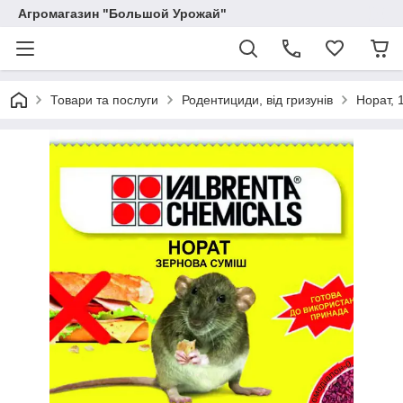
Агромагазин "Большой Урожай"
Товари та послуги
Родентициди, від гризунів
Норат, 