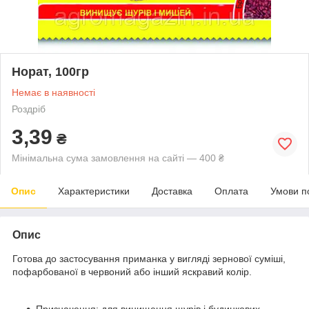
Норат, 100гр
Немає в наявності
Роздріб
3,39
₴
Мінімальна сума замовлення на сайті — 400 ₴
Опис
Характеристики
Доставка
Оплата
Умови п
Опис
Готова до застосування приманка у вигляді зернової суміші,
пофарбованої в червоний або інший яскравий колір.
Призначення: для винищення щурів і будинкових