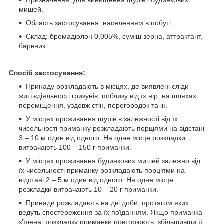
мишей.
Область застосування: населенням в побуті.
Склад: бромадіолон 0,005%, суміш зерна, аттрактант,
барвник.
Спосіб застосування:
Принаду розкладають в місцях, де виявлені сліди
життєдіяльності гризунів: поблизу від їх нір, на шляхах
переміщення, уздовж стін, перегородок та ін.
У місцях проживання щурів в залежності від їх
чисельності приманку розкладають порціями на відстані
3 – 10 м один від одного. На одне місце розкладки
витрачають 100 – 150 г приманки.
У місцях проживання будинкових мишей залежно від
їх чисельності приманку розкладають порціями на
відстані 2 – 5 м один від одного. На одне місце
розкладки витрачають 10 – 20 г приманки.
Принади розкладають на дві доби, протягом яких
ведуть спостереження за їх поїданням. Якщо приманка
з’їдена, розкладку приманки повторюють, збільшивши її