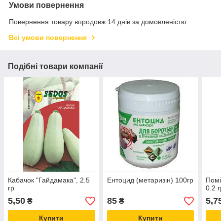
Умови повернення
Повернення товару впродовж 14 днів за домовленістю
Всі умови повернення
Подібні товари компанії
Кабачок "Гайдамака", 2.5
Ентоцид (метаризін) 100гр
Помі
гр
0.2 
5,50
85
5,7
₴
₴
Купити
Купити