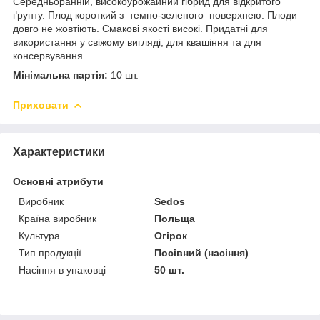
Середньоранній, високоурожайний гібрид для відкритого
ґрунту. Плод короткий з темно-зеленого поверхнею. Плоди
довго не жовтіють. Смакові якості високі. Придатні для
використання у свіжому вигляді, для квашіння та для
консервування.
Мінімальна партія:
10 шт.
Приховати
Характеристики
Основні атрибути
Виробник
Sedos
Країна виробник
Польща
Культура
Огірок
Тип продукції
Посівний (насіння)
Насіння в упаковці
50 шт.