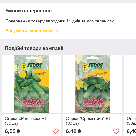
Умови повернення
Повернення товару впродовж 14 днів за домовленістю
Всі умови повернення
Подібні товари компанії
Огірки «Роднічок» F1
Огірки "Сремський" F1
Огір
(30шт)
(30шт)
(30ш
6,55
6,40
6,4
₴
₴