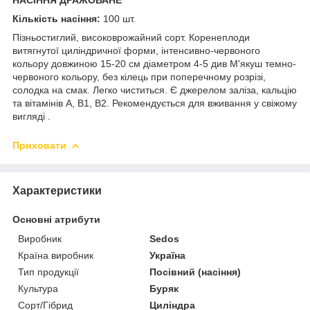
Кількість насіння:
100 шт.
Пізньостиглий, високоврожайний сорт. Коренеплоди
витягнутої циліндричної форми, інтенсивно-червоного
кольору довжиною 15-20 см діаметром 4-5 див М'якуш темно-
червоного кольору, без кілець при поперечному розрізі,
солодка на смак. Легко чиститься. Є джерелом заліза, кальцію
та вітамінів А, В1, В2. Рекомендується для вживання у свіжому
вигляді .
Приховати
Характеристики
Основні атрибути
Виробник
Sedos
Країна виробник
Україна
Тип продукції
Посівний (насіння)
Культура
Буряк
Сорт/Гібрид
Циліндра