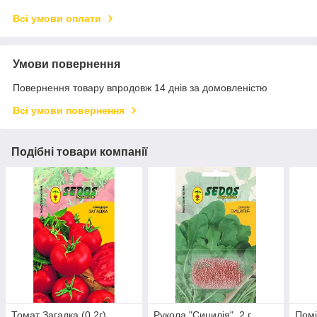
Всі умови оплати
Умови повернення
Повернення товару впродовж 14 днів за домовленістю
Всі умови повернення
Подібні товари компанії
Томат Загадка (0.2г)
Рукола "Сицилія", 2 г
Помі