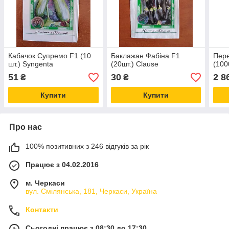
Кабачок Супремо F1 (10
Баклажан Фабіна F1
Пер
шт.) Syngenta
(20шт.) Clause
(100
51
30
2 8
₴
₴
Купити
Купити
Про нас
100% позитивних з 246 відгуків за рік
Працює з 04.02.2016
м. Черкаси
вул. Смілянська, 181, Черкаси, Україна
Контакти
Сьогодні працює з 08:30 до 17:30