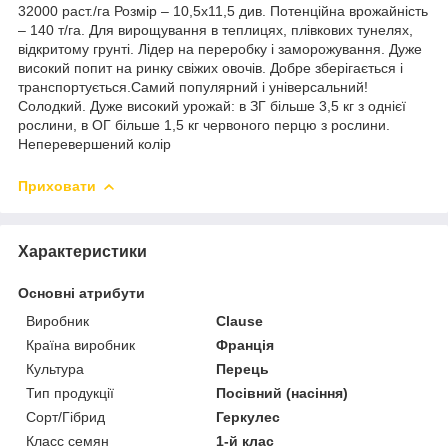
32000 раст./га Розмір – 10,5х11,5 див. Потенційна врожайність
– 140 т/га. Для вирощування в теплицях, плівкових тунелях,
відкритому грунті. Лідер на переробку і заморожування. Дуже
високий попит на ринку свіжих овочів. Добре зберігається і
транспортується.Самий популярний і універсальний!
Солодкий. Дуже високий урожай: в ЗГ більше 3,5 кг з однієї
рослини, в ОГ більше 1,5 кг червоного перцю з рослини.
Неперевершений колір
Приховати
Характеристики
Основні атрибути
Виробник
Clause
Країна виробник
Франція
Культура
Перець
Тип продукції
Посівний (насіння)
Сорт/Гібрид
Геркулес
Класс семян
1-й клас