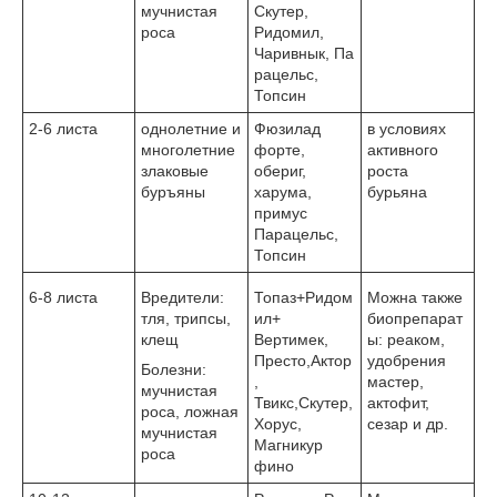
мучнистая
Скутер,
роса
Ридомил,
Чаривнык, Па
рацельс,
Топсин
2-6 листа
однолетние и
Фюзилад
в условиях
многолетние
форте,
активного
злаковые
обериг,
роста
буръяны
харума,
бурьяна
примус
Парацельс,
Топсин
6-8 листа
Вредители:
Топаз+Ридом
Можна также
тля, трипсы,
ил+
биопрепарат
клещ
Вертимек,
ы: реаком,
Престо,Актор
удобрения
Болезни:
,
мастер,
мучнистая
Твикс,Скутер,
актофит,
роса, ложная
Хорус,
сезар и др.
мучнистая
Магникур
роса
фино