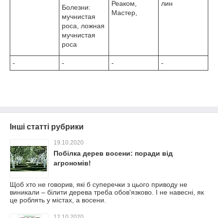
Реаком,
лин
Болезни:
Мастер,
мучнистая
роса, ложная
мучнистая
роса
-
-
-
-
Інші статті рубрики
19.10.2020
Побілка дерев восени: поради від
агрономів!
Щоб хто не говорив, які б суперечки з цього приводу не
виникали – білити дерева треба обов'язково. І не навесні, як
це роблять у містах, а восени.
12.10.2020