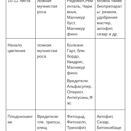
10-12 листа
ложная
Ридомил,Рем
Можна также
мучнистая
онталь, Чари
биопрепарат
роса
внык,
ы: реаком,
Магникур
удобрения
буст,
мастер,
Магникур
актофит,
фино
сезар и др.
Начало
ложная
Болезни:
цветения
мучнистая
Гарт, блю
роса
бордо,
Квадрис,
Магникур
фино
Вредители:
Альфасупер,
Оперкот,
Антигусинь,Ф
ас
Плодоношен
Вредители:
Фитоцыд,
Актофит,
ие
тля, трипсы,
Фитохелп,
Сезар,
клещ
Трихофит,
Битоксибаце