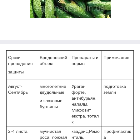
Сроки
Вредоносний
Препараты и
Примечание
проведения
объект
нормы
защиты
Август-
многолетние
Ураган
подготовка
Сентябрь
двудольные
форте,
земли
антибурьян,
и злаковые
напалм,
буръяны
глифовит
екстра, тотал
к
2-4 листа
мучнистая
квадрис,Ремо
Профилактик
роса, ложная
нталь,
а